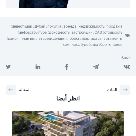
продажа؛ недвижимость؛ аренда؛ покупка؛ Дубай؛ инвестиции؛
стоимость؛ ОАЭ؛ застройщик؛ доходность؛ инфраструктура؛
апартаменты؛ квартира؛ проект؛ резиденция؛ план выплат؛ район؛
взнос؛ бронь؛ удобства؛ комплекс
حصة
المادة
المقالة
انظر أيضا