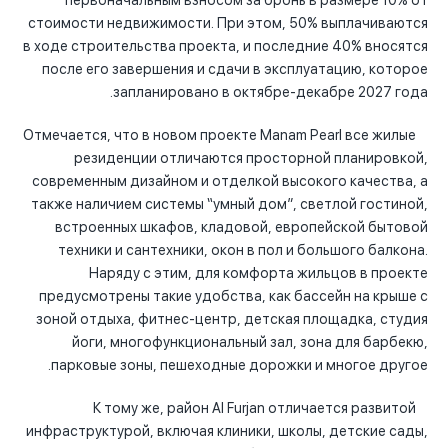
первоначальным взносом за бронь в размере 10% от
стоимости недвижимости. При этом, 50% выплачиваются
в ходе строительства проекта, и последние 40% вносятся
после его завершения и сдачи в эксплуатацию, которое
запланировано в октябре-декабре 2027 года.
Отмечается, что в новом проекте Manam Pearl все жилые
резиденции отличаются просторной планировкой,
современным дизайном и отделкой высокого качества, а
также наличием системы “умный дом”, светлой гостиной,
встроенных шкафов, кладовой, европейской бытовой
техники и сантехники, окон в пол и большого балкона.
Наряду с этим, для комфорта жильцов в проекте
предусмотрены такие удобства, как бассейн на крыше с
зоной отдыха, фитнес-центр, детская площадка, студия
йоги, многофункциональный зал, зона для барбекю,
парковые зоны, пешеходные дорожки и многое другое.
К тому же, район Al Furjan отличается развитой
инфраструктурой, включая клиники, школы, детские сады,