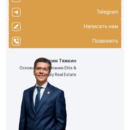
Telegram
Написать нам
Позвонить
Максим Тяжкин
Основатель компании Elite &
Luxury Real Estate