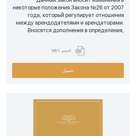
некоторые положения Закона №26 от 2007
года, который регулирует отношения
между арендодателями и арендаторами.
Вносятся дополнения в определения,
разьяснения по арендной плате, правила
продления, правила выселения,
الحجم: 3 MB
преимущественные права.
تحميل