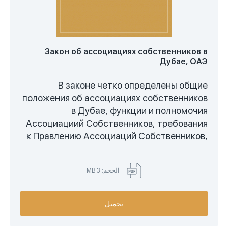
Закон об ассоциациях собственников в
Дубае, ОАЭ
В законе четко определены общие
положения об ассоциациях собственников
в Дубае, функции и полномочия
Ассоциациий Собственников, требования
к Правлению Ассоциаций Собственников,
требования к общим собраниям, правила
голосования на общих собраниях, правила
الحجم: 3 MB
по отношению к Управляющему
Ассоциации, установлены требования к
выбору компаний и третьих сторон, даны
تحميل
разъяснения финансовых вопросов,
страховых вопросов, делопроизводства,