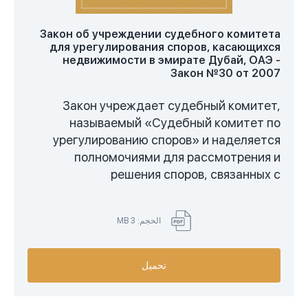
Закон об учреждении судебного комитета
для урегулирования споров, касающихся
недвижимости в эмирате Дубай, ОАЭ -
Закон №30 от 2007
Закон учреждает судебный комитет,
называемый «Судебный комитет по
урегулированию споров» и наделяется
полномочиями для рассмотрения и
решения споров, связанных с
недвижимостью в Дубае
. В законе
определены типы споров, которые
الحجم: 3 MB
рассматривает данный государственный
орган, кто входит в комитет, как проходят
заседания, даются пояснения по
تحميل
выносимым решениям.