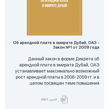
Об арендной плате в эмирате Дубай, ОАЭ -
Закон №1 от 2009 года
Данный закон в форме Декрета об
арендной плате в эмирате Дубай, ОАЭ
устанавливает максимально возможный
рост арендной платы в 2008-2009 гг. и в
целом посвящен теме повышения
арендной платы. В законе четко прописаны
правила возможного повышения арендной
الحجم: 3 MB
ставки и вводится понятие "Индекса
стоимости аренды в эмирате Дубай", где