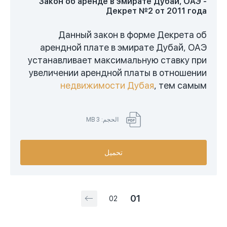
Закон об аренде в эмирате Дубай, ОАЭ -
Декрет №2 от 2011 года
Данный закон в форме Декрета об
арендной плате в эмирате Дубай, ОАЭ
устанавливает максимальную ставку при
увеличении арендной платы в отношении
недвижимости Дубая
, тем самым
создавая единые правила как для
арендодателей, так и для арендаторов.
الحجم: 3 MB
При расчете учитывается текущий размер
арендной платы и текущая рыночная
стоимость аналогичных обьектов.
تحميل
01
02