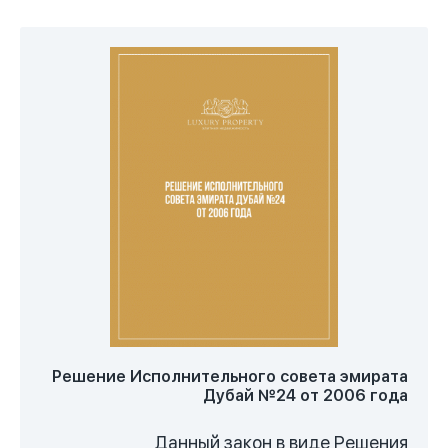
правил комплексов, обозначены пути
решения спорных вопросов, а также
установлены общие правила
функционирования Ассоциации.
Приложение №1 описывает Кодекс членов
правления Ассоциаций, а Приложение №2
- Кодекс менеджера Ассоциации.
Решение Исполнительного совета эмирата
Дубай №24 от 2006 года
Данный закон в виде Решения