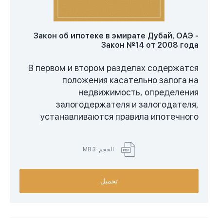
Закон об ипотеке в эмирате Дубай, ОАЭ -
Закон №14 от 2008 года
В первом и втором разделах содержатся
положения касательно залога на
недвижимость, определения
залогодержателя и залогодателя,
устанавливаются правила ипотечного
договора и данные, которые должны быть
обязательно в нем указаны, некоторые
الحجم: 3 MB
права и обязанности сторон, в частности в
отношении управления, ущерба,
погашения, передачи прав, суммы, ранга
تحميل
договора, права требования, содержания.
Третий раздел посвящен особым
ипотечным договорам. В четвертом