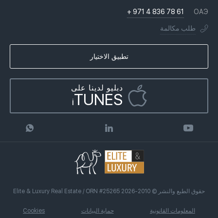
التاريخ
أسئلة وأجوبة
+ 971 4 836 78 61
ОАЭ
الانتقال إلى دبي ، الإمارات العربية المتحدة
التراخيص
الكتب
طلب مكالمة
الجنسية الإماراتية
لماذا نحن
Infographics
شراء العقارات على الائتمان
وكالة العقارات
تطبيق الاختيار
المقالات
برنامج الشراكة
دبليو لدينا على
TUNES
i
حقوق الطبع والنشر © 2010-2026 Elite & Luxury Real Estate / ORN #25265
المعلومات القانونية
حماية البيانات
Cookies