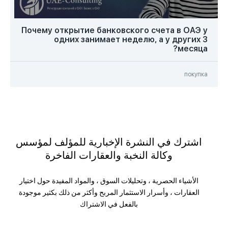
Почему открытие банковского счета в ОАЭ у
одних занимает неделю, а у других 3
месяца?
покупка
اشترك في النشرة الإخبارية للمؤلف لمؤسس
وكالة النخبة والعقارات الفاخرة
الأشياء الحصرية ، وتحليلات السوق ، والمواد المفيدة حول اختيار
العقارات ، وأسرار الاستثمار المربح وأكثر من ذلك بكثير موجودة
بالفعل في الاشتراك