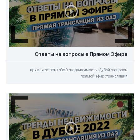
Законы ОАЭ (4)
Продажа недвижимости (3)
Обзоры недвижимости (3)
Интервью (2)
Прямые трансляции (2)
Ответы на вопросы в Прямом Эфире
Мастер-классы (1)
вопросы؛ Дубай؛ недвижимость؛ ОАЭ؛ ответы؛ прямая
трансляция؛ прямой эфир
Vlog (1)