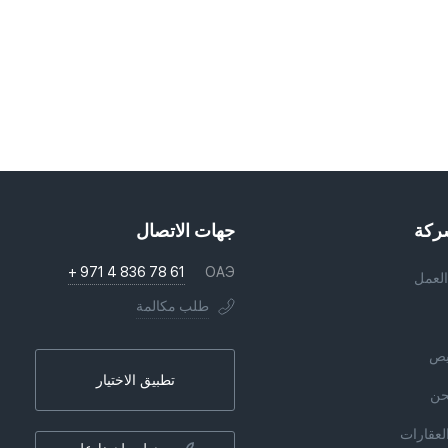
ركة
جهات الاتصال
+ 971 4 836 78 61
ОАЭ
لعمل
طلب مكالمة
يص
تطبيق الاختيار
نحن
العقارات