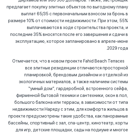
дирхамов или 980 300 долларов. Также, застройщик
предлагает покупку элитных объектов по выгодному плану
выплат 65/35 с первоначальным взносом за бронь в
размере 10% от стоимости недвижимости. При этом, 55%
выплачиваются в ходе строительства проекта, и
последние 35% вносятся после его завершения и сдачи в
эксплуатацию, которое запланировано в апреле-июне
2029 года.
Отмечается, что в новом проекте Fahid Beach Terraces
все элитные резиденции отличаются просторной
планировкой, брендовым дизайном и отделкой из
экологичных материалов, а также наличием системы
“умный дом”, гардеробной, встроенного сейфа,
фирменной бытовой техники и сантехники, окон в пол,
большого балкона или террасы, в зависимости от типа
недвижимости Наряду с этим, для комфорта жильцов в
проекте предусмотрены такие удобства, как панорамные
бассейны, спортивный с зал, спа-центр, кинотеатр, корты
для игр, детские площадки, сады на подиуме и многое