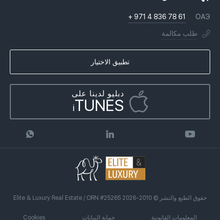
Недвижимость за криптовалюту в Дубае
التاريخ
أسئلة وأجوبة
+ 971 4 836 78 61
ОАЭ
الانتقال إلى دبي ، الإمارات العربية المتحدة
التراخيص
الكتب
طلب مكالمة
الجنسية الإماراتية
لماذا نحن
Infographics
شراء العقارات على الائتمان
وكالة العقارات
تطبيق الاختيار
المقالات
برنامج الشراكة
دبليو لدينا على
TUNES
i
حقوق الطبع والنشر © 2010-2026 Elite & Luxury Real Estate / ORN #25265
المعلومات القانونية
حماية البيانات
Cookies