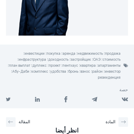
продажа؛ недвижимость؛ аренда؛ покупка؛ инвестиции؛
стоимость؛ ОАЭ؛ застройщик؛ доходность؛ инфраструктура؛
апартаменты؛ квартира؛ пентхаус؛ проект؛ дуплекс؛ план выплат؛
инвестор؛ район؛ взнос؛ бронь؛ удобства؛ комплекс؛ Абу-Даби؛
резииденция
حصة
المادة
المقالة
انظر أيضا