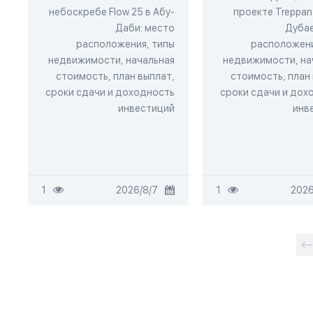
небоскребе Flow 25 в Абу-
проекте Treppan 
Даби: место
Дубае
расположения, типы
расположени
недвижимости, начальная
недвижимости, на
стоимость, план выплат,
стоимость, план
сроки сдачи и доходность
сроки сдачи и дох
инвестиций
инв
1
7‏/8‏/2026
1