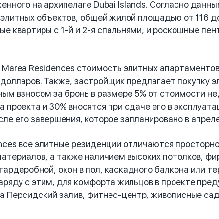
нного на архипелаге Dubai Islands. Согласно данны
 элитных объектов, общей жилой площадью от 116 д
е квартиры с 1-й и 2-я спальнями, и роскошные пент
Marea Residences стоимость элитных апартаментов 
 долларов. Также, застройщик предлагает покупку э
ным взносом за бронь в размере 5% от стоимости н
 проекта и 30% вносятся при сдаче его в эксплуата
сле его завершения, которое запланировано в апреле
ences все элитные резиденции отличаются просторно
материалов, а также наличием высоких потолков, ф
 гардеробной, окон в пол, каскадного балкона или т
аряду с этим, для комфорта жильцов в проекте пре
на Персидский залив, фитнес-центр, живописные сад