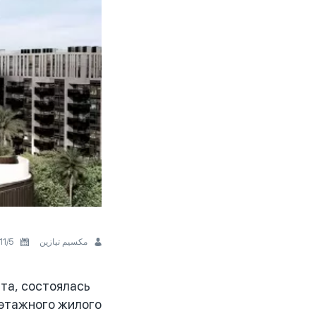
5‏/11‏/2025
مكسيم تيازين
та, состоялась
-этажного жилого