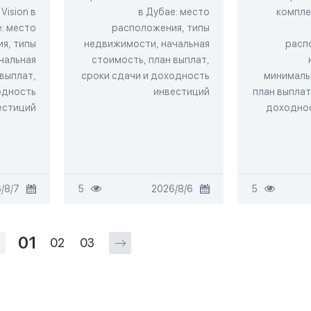
Vision в
в Дубае: место
комплек
: место
расположения, типы
я, типы
недвижимости, начальная
расп
чальная
стоимость, план выплат,
 выплат,
сроки сдачи и доходность
минималь
одность
инвестиций
план выплат
естиций
доходнос
7‏/8‏/2026
5
6‏/8‏/2026
5
01
02
03