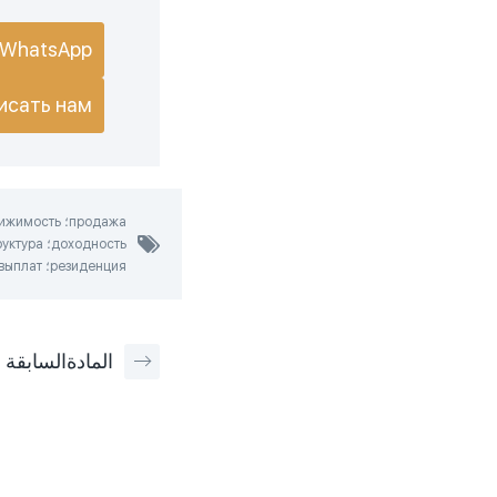
WhatsApp
исать нам
резиденция؛ план выплат؛ инвестор؛ район؛ взнос؛ бронь؛ удобства؛ комплекс
المادة
السابقة