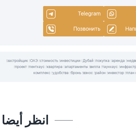
Telegram
Позвонить
Нап
продажа؛ недвижимость؛ аренда؛ покупка؛ Дубай؛ инвестиции؛ стоимость؛ ОАЭ؛ застройщик؛
доходность؛ инфраструктура؛ таунхаус؛ вилла؛ апартаменты؛ квартира؛ пентхаус؛ проект؛
انظر أيضا