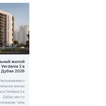
ьный жилой
Современный
П
Verdania 2 в
комплекс Beverly Park
The
Дубае 2026
в Дубае 2026
Рассказываем о
Рассказываем о
иальном жилом
современном комплексе
пр
се Verdania 2 в
Beverly Park в Дубае: место
Дубае: место
расположения, типы
оложения, типы
недвижимости,