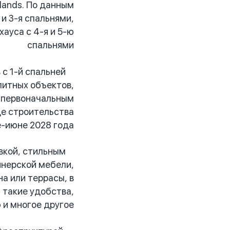
lands. По данным
и 3-я спальнями,
ауса с 4-я и 5-ю
спальнями
с 1-й спальней
литных объектов,
с первоначальным
де строительства
-июне 2028 года.
вкой, стильным
йнерской мебели,
а или террасы, в
 такие удобства,
и многое другое.