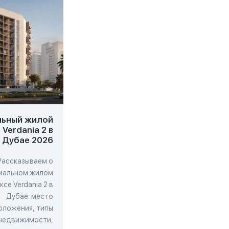
ьный жилой
Современный
П
Verdania 2 в
комплекс Beverly Park
The
Дубае 2026
в Дубае 2026
Рассказываем о
Рассказываем о
иальном жилом
современном комплексе
пр
се Verdania 2 в
Beverly Park в Дубае: место
Дубае: место
расположения, типы
оложения, типы
недвижимости,
недвижимости,
минимальная стоимость,