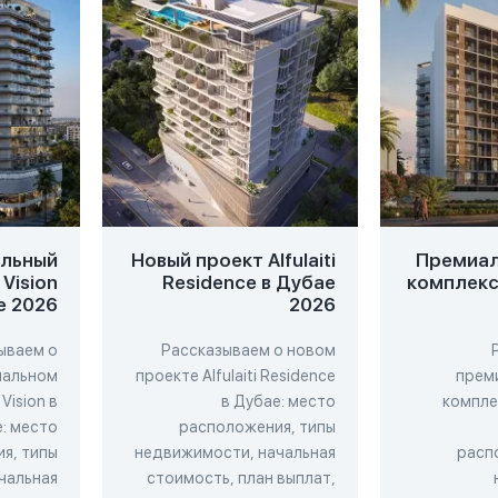
льный
Новый проект Alfulaiti
Премиал
Vision
Residence в Дубае
комплекс 
е 2026
2026
ываем о
Рассказываем о новом
нальном
проекте Alfulaiti Residence
прем
Vision в
в Дубае: место
комплек
: место
расположения, типы
я, типы
недвижимости, начальная
расп
чальная
стоимость, план выплат,