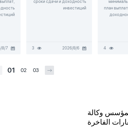
 выплат,
сроки сдачи и доходность
минималь
одность
инвестиций
план выплат
естиций
доходнос
4
6‏/8‏/2026
3
7‏/8‏/2026
01
02
03
لمؤسس وكالة
قارات الفاخرة