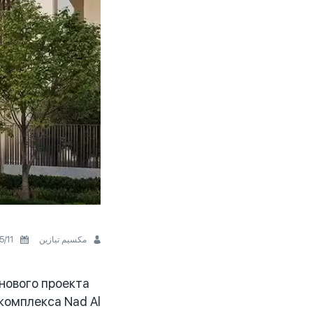
مكسيم تيازين
11‏/5‏/2026
нового проекта
комплекса Nad Al