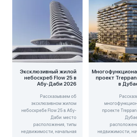
Эксклюзивный жилой
Многофункциона
небоскреб Flow 25 в
проект Treppan 
Абу-Даби 2026
в Дуба
Рассказываем об
Рассказ
эксклюзивном жилом
многофункцио
небоскребе Flow 25 в Абу-
проекте Treppan 
Даби: место
Дубае
расположения, типы
расположени
недвижимости, начальная
недвижимости, на