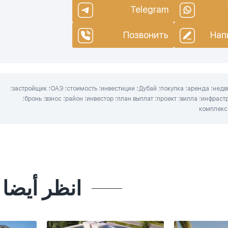
Telegram
Позвонить
Нап
продажа؛ недвижимость؛ аренда؛ покупка؛ Дубай؛ инвестиции؛ стоимость؛ ОАЭ؛ застройщик؛
доходность؛ инфраструктура؛ вилла؛ проект؛ план выплат؛ инвестор؛ район؛ взнос؛ бронь؛
انظر أيضا