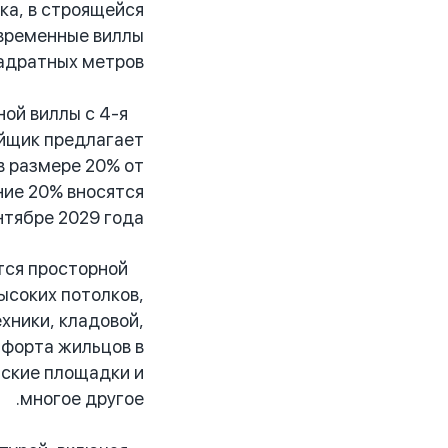
ка, в строящейся
овременные виллы
адратных метров.
ой виллы с 4-я
ойщик предлагает
в размере 20% от
ние 20% вносятся
тябре 2029 года.
тся просторной
ысоких потолков,
хники, кладовой,
омфорта жильцов в
тские площадки и
многое другое.