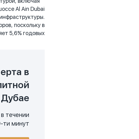
турой, включая
ссе Al Ain Dubai
 инфраструктуры.
ров, поскольку в
ет 5,6% годовых.
ерта в
литной
 Дубае
 в течении
-ти минут