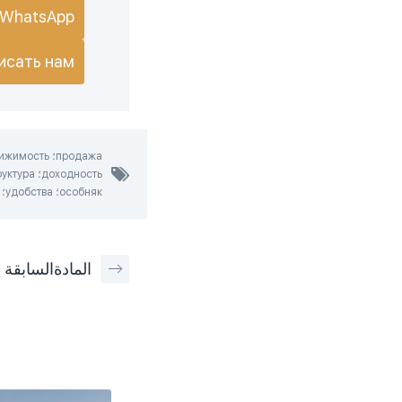
WhatsApp
исать нам
особняк؛ удобства؛ комплекс
المادة
السابقة