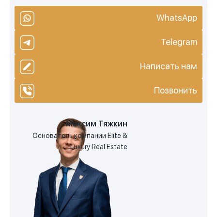
WhatsApp
Telegram
Написать нам
Позвонить
Максим Тяжкин
Основатель компании Elite &
Luxury Real Estate