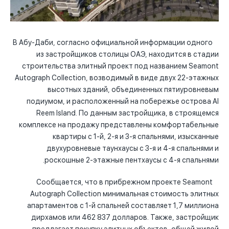
В Абу-Даби, согласно официальной информации одного
из застройщиков столицы ОАЭ, находится в стадии
строительства элитный проект под названием Seamont
Autograph Collection, возводимый в виде двух 22-этажных
высотных зданий, объединенных пятиуровневым
подиумом, и расположенный на побережье острова Al
Reem Island. По данным застройщика, в строящемся
комплексе на продажу представлены комфортабельные
квартиры с 1-й, 2-я и 3-я спальнями, изысканные
двухуровневые таунхаусы с 3-я и 4-я спальнями и
роскошные 2-этажные пентхаусы с 4-я спальнями.
Сообщается, что в прибрежном проекте Seamont
Autograph Collection минимальная стоимость элитных
апартаментов с 1-й спальней составляет 1,7 миллиона
дирхамов или 462 837 долларов. Также, застройщик