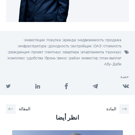
продажа؛ недвижимость؛ аренда؛ покупка؛ инвестиции؛
стоимость؛ ОАЭ؛ застройщик؛ доходность؛ инфраструктура؛
таунхаус؛ апартаменты؛ квартира؛ пентхаус؛ проект؛ резиденция؛
план выплат؛ инвестор؛ район؛ взнос؛ бронь؛ удобства؛ комплекс؛
Абу-Даби
حصة
المادة
المقالة
انظر أيضا