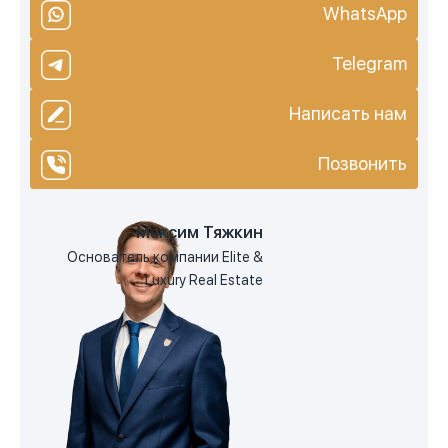
WhatsApp
Telegram
Написать нам
Позвонить
Максим Тяжкин
Основатель компании Elite &
Luxury Real Estate