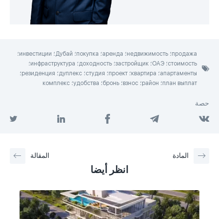
продажа؛ недвижимость؛ аренда؛ покупка؛ Дубай؛ инвестиции؛
стоимость؛ ОАЭ؛ застройщик؛ доходность؛ инфраструктура؛
апартаменты؛ квартира؛ проект؛ студия؛ дуплекс؛ резиденция؛
план выплат؛ район؛ взнос؛ бронь؛ удобства؛ комплекс
حصة
المادة
المقالة
انظر أيضا