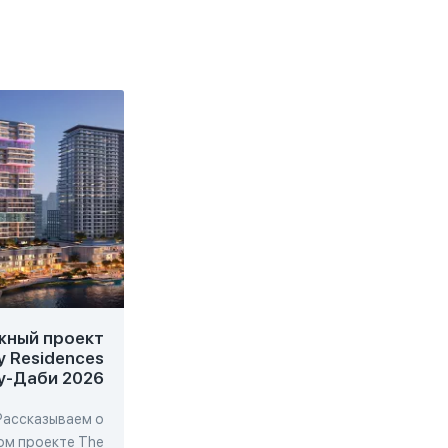
жный проект
Инновационный
y Residences
комплекс Weybridge
у-Даби 2026
Gardens 5 в Дубае
2026
Рассказываем о
Р
Рассказываем об
м проекте The