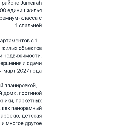
 районе Jumeirah
100 единиц жилья
премиум-класса с
1 спальней.
артаментов с 1
у жилых объектов
ти недвижимости.
вершения и сдачи
–март 2027 года.
й планировкой,
й дом», гостиной
хники, паркетных
, как панорамный
барбекю, детская
и многое другое.