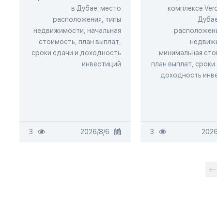
в Дубае: место
комплексе Verd
расположения, типы
Дубае
недвижимости, начальная
расположени
стоимость, план выплат,
недвиж
сроки сдачи и доходность
минимальная сто
инвестиций
план выплат, сроки
доходность инв
3
6‏/8‏/2026
3