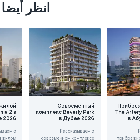
انظر أيضا
жилой
Современный
Прибре
ia 2 в
комплекс Beverly Park
The Arter
е 2026
в Дубае 2026
в Аб
ываем о
Рассказываем о
м жилом
современном комплексе
прибрежно