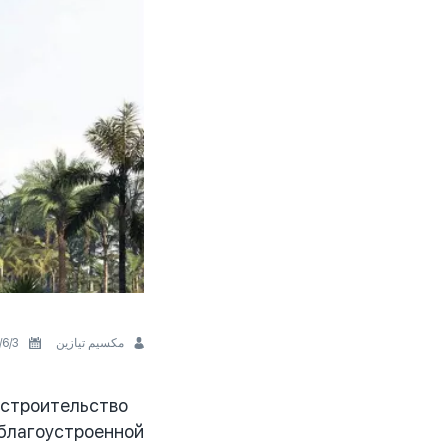
مكسيم تيازين
3‏/6‏/2026
 строительство
 благоустроенной