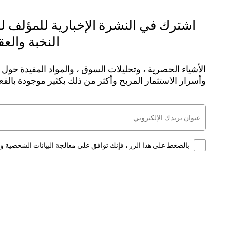
اشترك في النشرة الإخبارية للمؤلف 
النخبة والع
الأشياء الحصرية ، وتحليلات السوق ، والمواد المفيدة حول ا
وأسرار الاستثمار المربح وأكثر من ذلك بكثير موجودة بالف
بالضغط على هذا الزر ، فإنك توافق على معالجة البيانات الشخصية