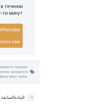
 в течении
-ти минут
WhatsApp
исать нам
район؛ взнос؛ бронь؛ удобства؛ комплекс
المادة
السابقة