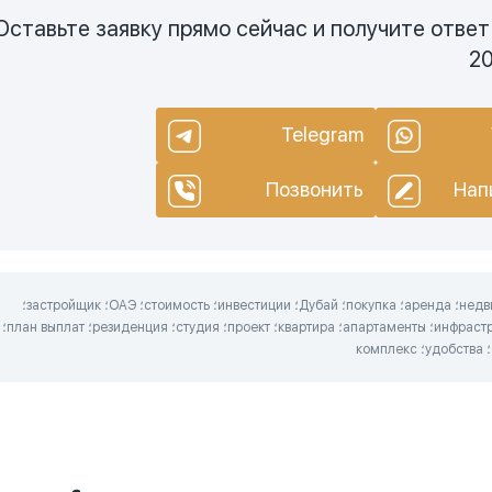
Оставьте заявку прямо сейчас и получите ответ
20
Telegram
Позвонить
Нап
продажа؛ недвижимость؛ аренда؛ покупка؛ Дубай؛ инвестиции؛ стоимость؛ ОАЭ؛ застройщик؛
доходность؛ инфраструктура؛ апартаменты؛ квартира؛ проект؛ студия؛ резиденция؛ план выплат؛