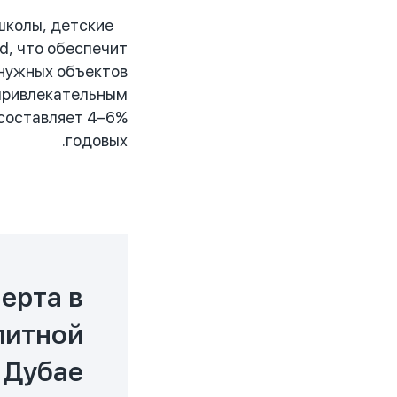
 школы, детские
d, что обеспечит
 нужных объектов
 привлекательным
 составляет 4–6%
годовых.
ерта в
литной
 Дубае