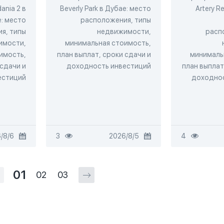
ania 2 в
Beverly Park в Дубае: место
Artery R
: место
расположения, типы
я, типы
недвижимости,
расп
имости,
минимальная стоимость,
имость,
план выплат, сроки сдачи и
минималь
 сдачи и
доходность инвестиций
план выплат
естиций
доходнос
4
5‏/8‏/2026
3
6‏/8‏/2026
01
02
03