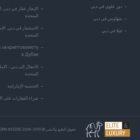
دور علوي في دبي
الإيجار عقار في دبي, ا
المتحدة
بنتهاوس في دبي
الاستثمار في دبي, الإم
فيلا في دبي
المتحدة
 за криптовалюту
в Дубае
الانتقال إلى دبي ، الإم
المتحدة
الجنسية الإماراتية
شراء العقارات على الا
حقوق الطبع والنشر © 2010-2026 Elite & Luxury Real Estate / ORN #25265