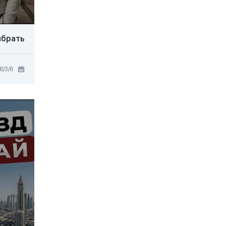
брать?
6‏/3‏/2026