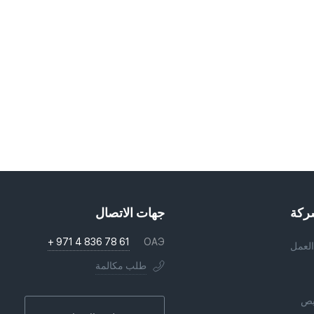
ركة
جهات الاتصال
+ 971 4 836 78 61
ОАЭ
لعمل
طلب مكالمة
يص