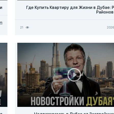
и
Где Купить Квартиру для Жизни в Дубае: 
Районов
21