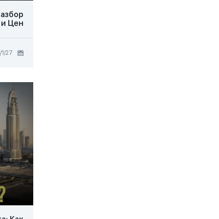
Разбор
 и Цен
27‏/1‏/2026