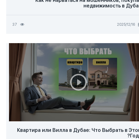
Как не нарваться на мошенников, покуп
недвижимость в Дуба
16‏/12‏/2025
37
Квартира или Вилла в Дубае: Что Выбрать в Эт
Год