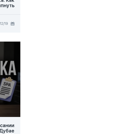
а: Как
ипнуть
19‏/12‏/2025
исании
Дубае!