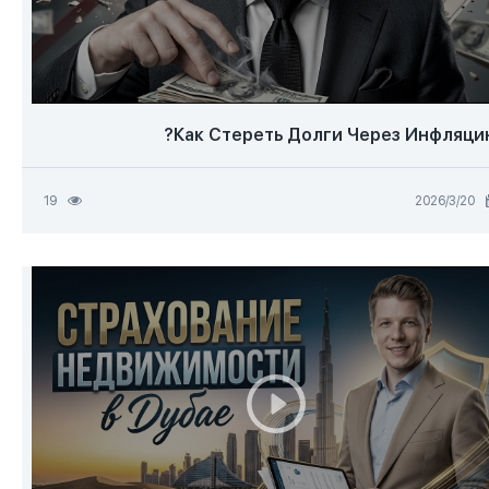
Как Стереть Долги Через Инфляцию
20‏/3‏/2026
19