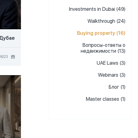
Investments in Dubai (49)
Walkthrough (24)
Buying property (16)
 Дубае
Вопросы-ответы о
недвижимости (13)
23‏/6‏/2026
UAE Laws (3)
Webinars (3)
Блог (1)
Master classes (1)