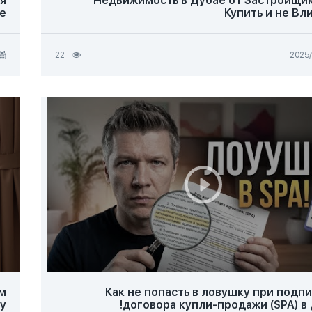
ая
Недвижимость в Дубае от Застройщик
е
Купить и не Вл
22
ом
Как не попасть в ловушку при подп
у?
договора купли-продажи (SPA) в 