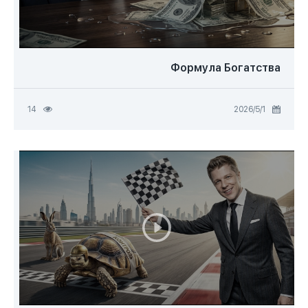
Вопросы-ответы о недвижимости (13)
UAE Laws (3)
Webinars (3)
Формула Богатства
Блог (1)
1‏/5‏/2026
14
Master classes (1)