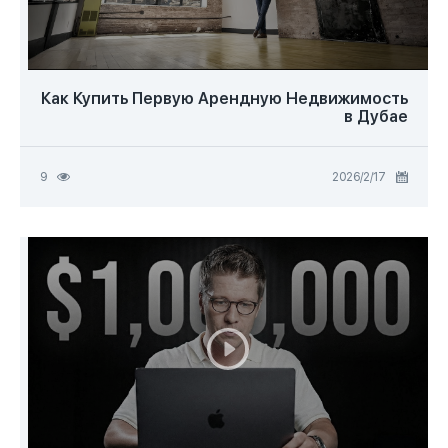
Вопросы-ответы о недвижимости (13)
UAE Laws (3)
Webinars (3)
Как Купить Первую Арендную Недвижимость
в Дубае
Блог (1)
Master classes (1)
17‏/2‏/2026
9