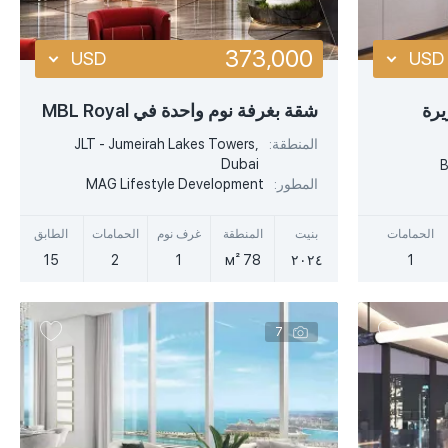
373,000
USD
USD
USD
USD
يرة
شقة بغرفة نوم واحدة في MBL Royal
EUR
EUR
المنطقة:
JLT - Jumeirah Lakes Towers,
أكثر تفصيلا
Dubai
B
AED
AED
المطور:
MAG Lifestyle Development
عرض سريع
الحمامات
بنيت
المنطقة
غرف نوم
الحمامات
الطابق
15
2
1
78 м²
٢٠٢٤
1
7