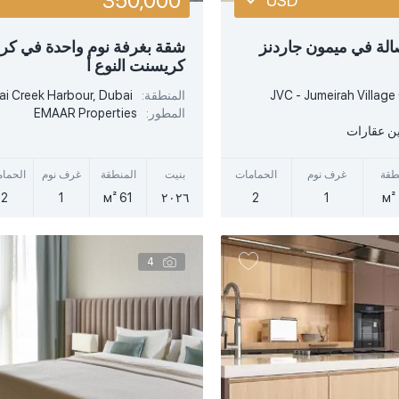
350,000
USD
USD
لة في ميمون جاردنز
شقة بغرفة نوم واحدة في كر
كريسنت النوع أ
EUR
JVC - Jumeirah Village 
المنطقة:
i Creek Harbour, Dubai
أكثر تفصيلا
أكثر تفصيلا
AED
المطور:
EMAAR Properties
ين عقارات
عرض سريع
عرض سريع
طقة
غرف نوم
الحمامات
بنيت
المنطقة
غرف نوم
الحما
2
1
61 м²
٢٠٢٦
2
1
4