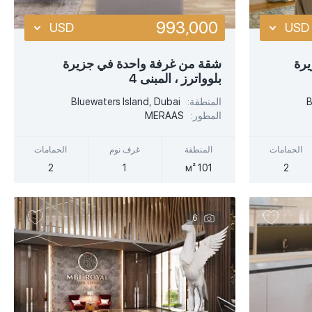
993,000
USD
USD
USD
USD
يرة
شقة من غرفة واحدة في جزيرة
بلوواترز ، المبنى 4
EUR
EUR
أكثر تفصيلا
B
المنطقة:
Bluewaters Island, Dubai
AED
AED
المطور:
MERAAS
عرض سريع
الحمامات
المنطقة
غرف نوم
الحمامات
2
1
101 м²
2
6