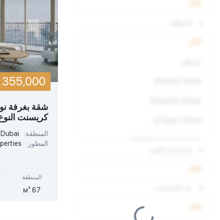
الكل
المنطقة
المنطقة
المنطقة
الكل
أبو ظبي
355,000
Al Barari, Dubai
Al Barsha, Dubai
شقة بغرفة نو
كريسنت النوع 
Al Furjan, Dubai
المنطقة:
 Dubai
Al Habtoor City, Dubai
المطور:
perties
عدد غرف النوم
Al Jadaf, Dubai
الكل
المنطقة
Al Kifaf, Dubai
عدد الحمامات
67 м²
Al Safa, Dubai
الكل
Al Sufouh, Dubai