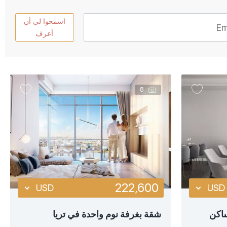
أكثر تفصيلا
اسمحوا لي أن
عرض سريع
أعرف
8
222,600
USD
USD
USD
USD
ساكن
شقة بغرفة نوم واحدة في تريا