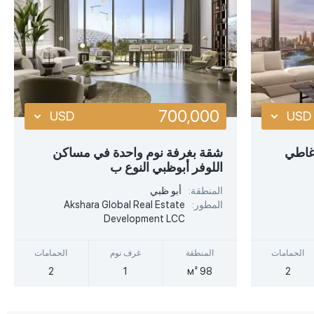
700,000
USD
USD
USD
USD
غاطي
شقة بغرفة نوم واحدة في مساكن
اللوفر أبوظبي النوع ب
EUR
EUR
المنطقة:
أبو ظبي
AED
AED
المطور:
Akshara Global Real Estate
Development LCC
الحمامات
المنطقة
غرف نوم
الحمامات
2
1
98 м²
2