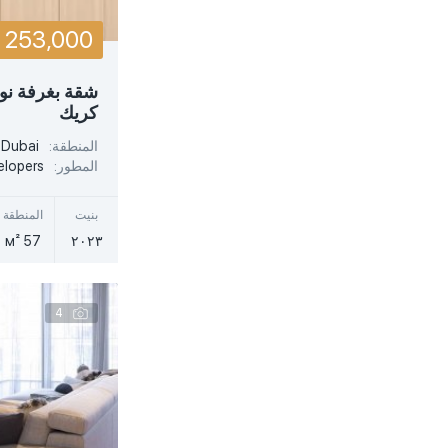
JVC - Jumeirah Village Circle, Dubai
الدانوب
253,000
قرية جميرا الدائرية ، دبي
Dar Al Arkan
Living Legends, Dubai
شقة بغرفة نو
دار العالمية
كريك
Madinat Jumeirah Living (MJL)
Desert Dream Investments & Development
المنطقة:
 Dubai
Majan, Dubai
المطور:
elopers
Deyaar
Meadows
بنيت
المنطقة
Dheeraj & East Coast LLC
57 м²
٢٠٢٣
Meydan, Dubai
Difc
Millenium Estates, Dubai
DMCC
4
Mina Rashid, Dubai
Dubai Holding
Mohammed Bin Rashid Al Maktoum City, Dubai
Dubai Properties
Mudon, Dubai
Dubai South
Nakhlat Deira