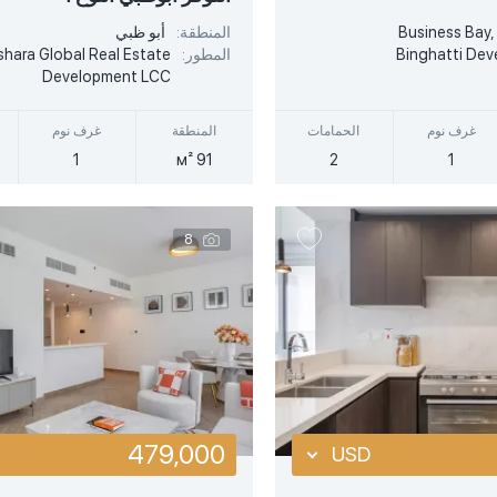
EUR
Business Bay,
المنطقة:
أبو ظبي
أكثر تفصيلا
أكثر تفصيلا
AED
Binghatti Dev
المطور:
shara Global Real Estate
Development LCC
عرض سريع
عرض سريع
غرف نوم
الحمامات
المنطقة
غرف نوم
1
91 м²
2
1
8
479,000
USD