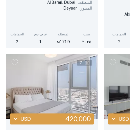
EUR
EUR
المنطقة:
Al Barari, Dubai
المطور:
Deyaar
أكثر تفصيلا
AED
AED
Ak
عرض سريع
الحمامات
بنيت
المنطقة
غرف نوم
الحمامات
2
1
71.9 м²
٢٠٢٥
2
7
420,000
USD
USD