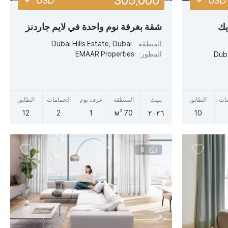
305,000
USD
USD
USD
USD
يك
شقة بغرفة نوم واحدة في لايم جاردنز
EUR
EUR
المنطقة:
Dubai Hills Estate, Dubai
المطور:
EMAAR Properties
Duba
أكثر تفصيلا
AED
AED
عرض سريع
مات
الطابق
بنيت
المنطقة
غرف نوم
الحمامات
الطابق
12
2
1
70 м²
٢٠٢٦
10
6