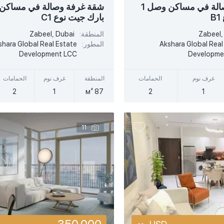
USD
شقة غرفة وصالة في مساكن وصل 1
B
بارك جيت نوع C1
EUR
Zabeel,
المنطقة:
Zabeel, Dubai
أكثر تفصيلا
أكثر تفصيلا
AED
Akshara Global Real
المطور:
shara Global Real Estate
Development LCC
Developme
عرض سريع
عرض سريع
غرف نوم
الحمامات
المنطقة
غرف نوم
الحمامات
2
1
87 м²
2
1
11