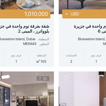
1,010,000
USD
USD
م واحدة في جزيرة
شقة بغرفة نوم واحدة في جز
ى 6
بلوواترز ، المبنى 2
EUR
أكثر تفصيلا
أكثر تفصيلا
Bluewaters Island,
المنطقة:
luewaters Island, Dubai
AED
M
المطور:
MERAAS
عرض سريع
عرض سريع
غرف نوم
الحمامات
المنطقة
غرف نوم
1
105 м²
2
1
7