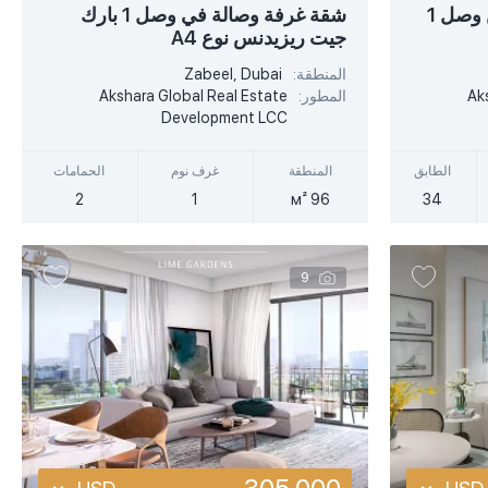
USD
USD
شقة غرفة وصالة في مساكن وصل 1
شقة غرفة وصالة في وصل 1 بارك
جيت ريزيدنس نوع A4
EUR
EUR
المنطقة:
Zabeel, Dubai
أكثر تفصيلا
AED
AED
Ak
المطور:
Akshara Global Real Estate
Development LCC
عرض سريع
الطابق
المنطقة
غرف نوم
الحمامات
2
1
96 м²
34
9