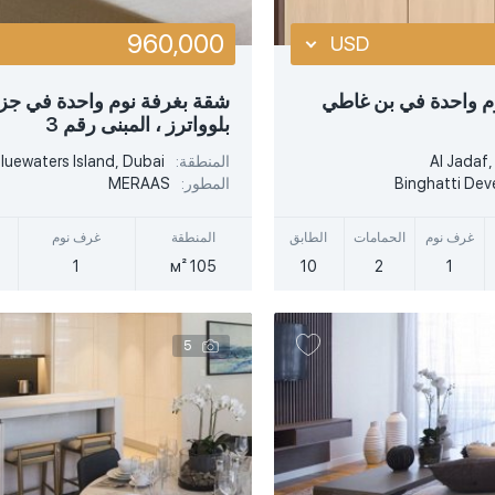
960,000
USD
USD
م واحدة في بن غاطي
شقة بغرفة نوم واحدة في جز
بلوواترز ، المبنى رقم 3
EUR
أكثر تفصيلا
أكثر تفصيلا
Al Jadaf,
المنطقة:
luewaters Island, Dubai
AED
Binghatti Dev
المطور:
MERAAS
عرض سريع
عرض سريع
غرف نوم
الحمامات
الطابق
المنطقة
غرف نوم
1
105 м²
10
2
1
5