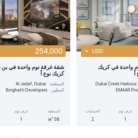
 الصاعدة
 الهابطة
254,000
USD
USD
م واحدة في كريك
شقة غرفة نوم واحدة في بن 
أ
كريك نوع أ
EUR
Dubai Creek Harbour,
المنطقة:
Al Jadaf, Dubai
AED
EMAAR Pro
المطور:
Binghatti Developers
غرف نوم
الحمامات
المنطقة
غرف نوم
1
58 м²
2
1