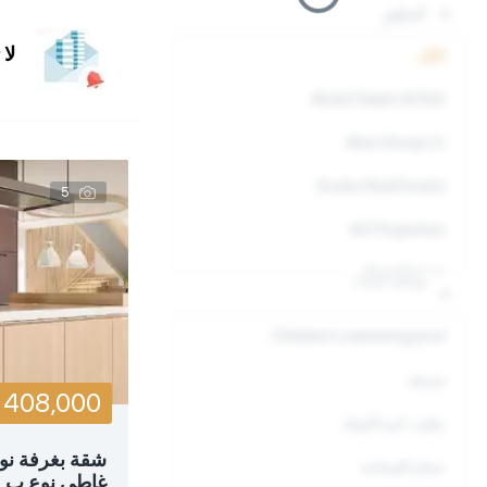
المطور
Arabian Ranches, Dubai
لا
الكل
Arjan, Dubai
Abdul Salam Al Rafi
Aykon City, Dubai
Aber Group LC
Barsha Heights, Dubai
Acube Real Estate
5
Bluewaters Island, Dubai
AG Properties
Business Bay, Dubai
Ahad Group
وسائل الراحة
City Walk, Dubai
AHS Properties
Children's swimming pool
Damac Hills 2, Dubai
Akshara Global Real Estate Development LCC
شرفة
Damac Hills, Dubai
408,000
Al Ain Properties
ملعب كرة السلة
Damac Lagoons, Dubai
Al Barari
شقة بغرفة نوم
حمام السباحة
DIFC - Dubai International Financial Centre
غاطي نوع ب