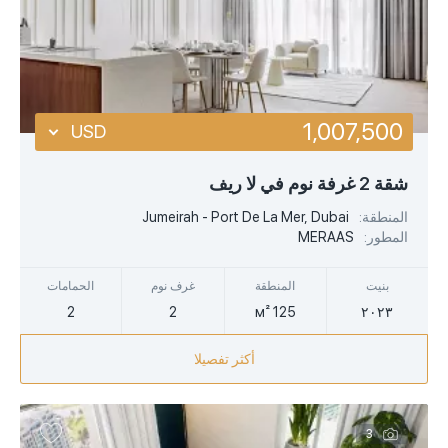
1,007,500
USD
USD
شقة 2 غرفة نوم في لا ريف
EUR
المنطقة:
Jumeirah - Port De La Mer, Dubai
المطور:
MERAAS
AED
بنيت
المنطقة
غرف نوم
الحمامات
2
2
125 м²
٢٠٢٣
أكثر تفصيلا
3