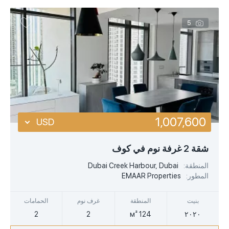
5
1,007,600
USD
USD
شقة 2 غرفة نوم في كوف
EUR
المنطقة:
Dubai Creek Harbour, Dubai
المطور:
EMAAR Properties
AED
بنيت
المنطقة
غرف نوم
الحمامات
2
2
124 м²
٢٠٢٠