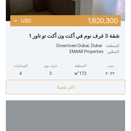
1,620,300
USD
USD
شقة 3 غرف نوم في أكت ون أكت تو تاور 1
EUR
المنطقة:
Downtown Dubai, Dubai
المطور:
EMAAR Properties
AED
بنيت
المنطقة
غرف نوم
الحمامات
4
3
172 м²
٢٠٢٢
أكثر تفصيلا