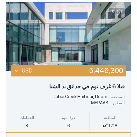
8
5,446,300
USD
USD
فيلا 6 غرف نوم في حدائق ند الشبا
EUR
المنطقة:
Dubai Creek Harbour, Dubai
المطور:
MERAAS
AED
المنطقة
غرف نوم
الحمامات
8
6
1218 м²