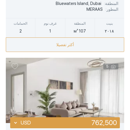
EUR
المنطقة:
Bluewaters Island, Dubai
المطور:
MERAAS
AED
بنيت
المنطقة
غرف نوم
الحمامات
2
1
107 м²
٢٠١٨
أكثر تفصيلا
5
762,500
USD