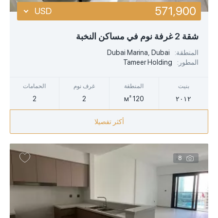
571,900
USD
USD
شقة 2 غرفة نوم في مساكن النخبة
EUR
المنطقة:
Dubai Marina, Dubai
المطور:
Tameer Holding
AED
بنيت
المنطقة
غرف نوم
الحمامات
2
2
120 м²
٢٠١٢
أكثر تفصيلا
8