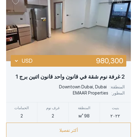
7
980,300
USD
USD
2 غرفة نوم شقة في قانون واحد قانون اثنين برج 1
EUR
المنطقة:
Downtown Dubai, Dubai
المطور:
EMAAR Properties
AED
بنيت
المنطقة
غرف نوم
الحمامات
2
2
98 м²
٢٠٢٢
أكثر تفصيلا