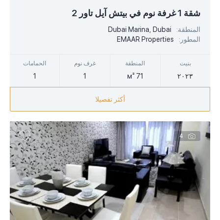
USD
شقة 1 غرفة نوم في بيتش آيل تاور 2
EUR
المنطقة:
Dubai Marina, Dubai
المطور:
EMAAR Properties
AED
بنيت
المنطقة
غرف نوم
الحمامات
1
1
71 м²
٢٠٢٣
أكثر تفصيلا
4