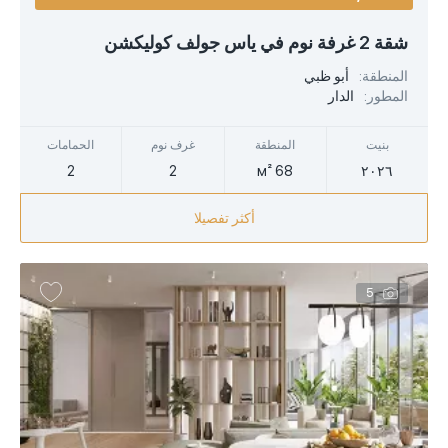
USD
شقة 2 غرفة نوم في ياس جولف كوليكشن
EUR
المنطقة:
أبو ظبي
المطور:
الدار
AED
بنيت
المنطقة
غرف نوم
الحمامات
2
2
68 м²
٢٠٢٦
أكثر تفصيلا
5