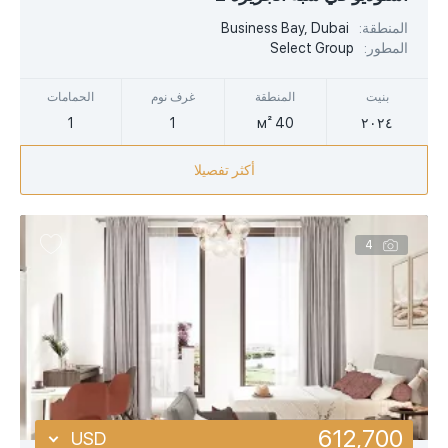
EUR
المنطقة:
Business Bay, Dubai
المطور:
Select Group
AED
بنيت
المنطقة
غرف نوم
الحمامات
1
1
40 м²
٢٠٢٤
أكثر تفصيلا
4
612,700
USD