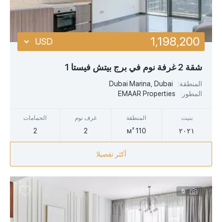
المنطقة الهابطة
1,198,200
USD
USD
شقة 2 غرفة نوم في برج بيتش فيستا 1
EUR
المنطقة:
Dubai Marina, Dubai
المطور:
EMAAR Properties
AED
بنيت
المنطقة
غرف نوم
الحمامات
2
2
110 м²
٢٠٢١
أكثر تفصيلا
6