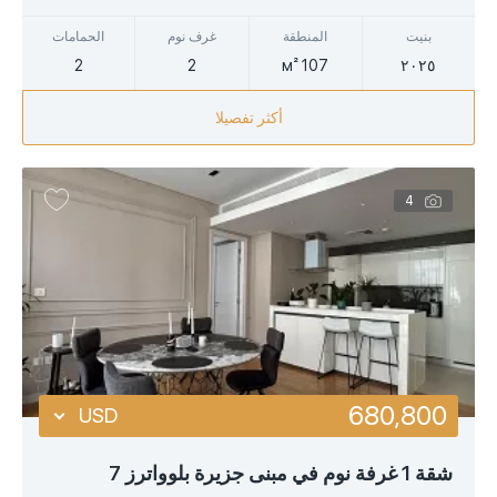
AED
بنيت
المنطقة
غرف نوم
الحمامات
2
2
107 м²
٢٠٢٥
أكثر تفصيلا
4
680,800
USD
USD
شقة 1 غرفة نوم في مبنى جزيرة بلوواترز 7