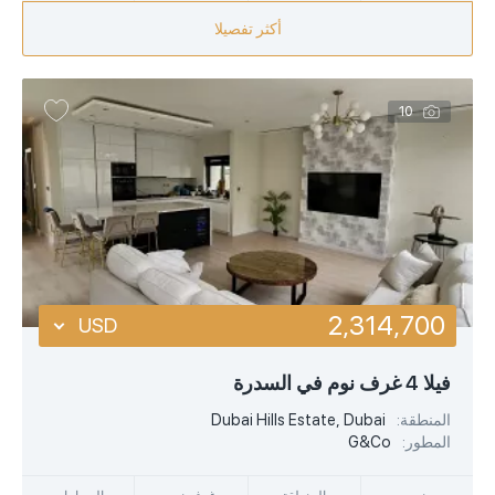
أكثر تفصيلا
10
2,314,700
USD
USD
فيلا 4 غرف نوم في السدرة
EUR
المنطقة:
Dubai Hills Estate, Dubai
المطور:
G&Co
AED