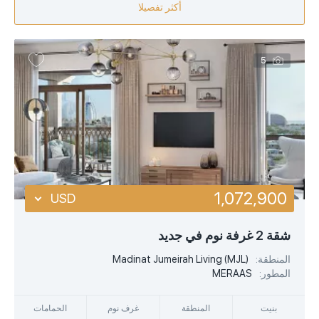
أكثر تفصيلا
5
1,072,900
USD
USD
شقة 2 غرفة نوم في جديد
EUR
المنطقة:
Madinat Jumeirah Living (MJL)
المطور:
MERAAS
AED
بنيت
المنطقة
غرف نوم
الحمامات