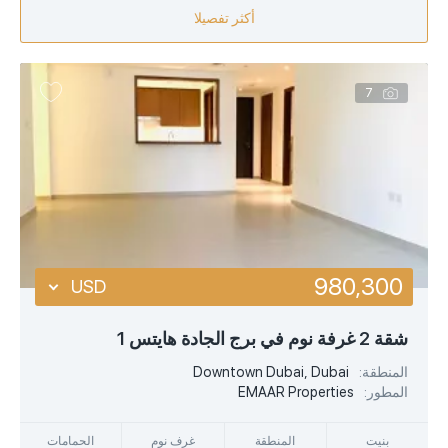
أكثر تفصيلا
7
980,300
USD
USD
شقة 2 غرفة نوم في برج الجادة هايتس 1
EUR
المنطقة:
Downtown Dubai, Dubai
المطور:
EMAAR Properties
AED
بنيت
المنطقة
غرف نوم
الحمامات