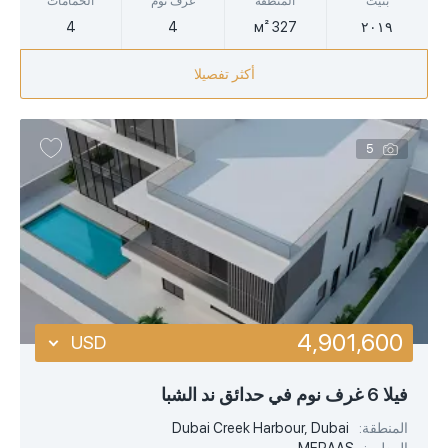
بنيت
المنطقة
غرف نوم
الحمامات
4
4
327 м²
٢٠١٩
أكثر تفصيلا
5
4,901,600
USD
USD
فيلا 6 غرف نوم في حدائق ند الشبا
EUR
المنطقة:
Dubai Creek Harbour, Dubai