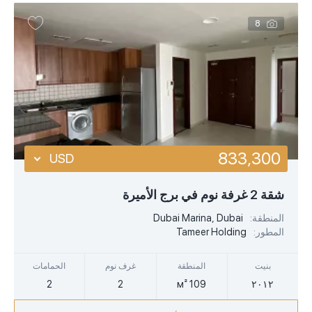
8
833,300
USD
USD
شقة 2 غرفة نوم في برج الأميرة
EUR
المنطقة:
Dubai Marina, Dubai
المطور:
Tameer Holding
AED
بنيت
المنطقة
غرف نوم
الحمامات
2
2
109 м²
٢٠١٢