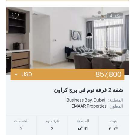
4
857,800
USD
USD
شقة 2 غرفة نوم في برج كراون
EUR
المنطقة:
Business Bay, Dubai
المطور:
EMAAR Properties
AED
بنيت
المنطقة
غرف نوم
الحمامات
2
2
91 м²
٢٠٢٣