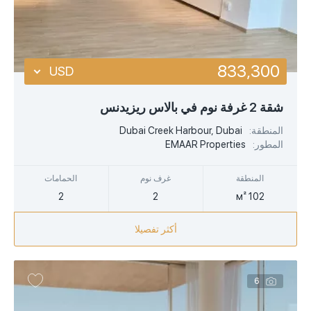
833,300
USD
USD
شقة 2 غرفة نوم في بالاس ريزيدنس
EUR
المنطقة:
Dubai Creek Harbour, Dubai
المطور:
EMAAR Properties
AED
المنطقة
غرف نوم
الحمامات
2
2
102 м²
أكثر تفصيلا
6