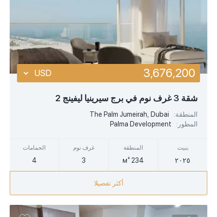
3,676,200
USD
USD
شقة 3 غرف نوم في برج سيرينيا ليفينج 2
EUR
المنطقة:
The Palm Jumeirah, Dubai
المطور:
Palma Development
AED
بنيت
المنطقة
غرف نوم
الحمامات
4
3
234 м²
٢٠٢٥
أكثر تفصيلا