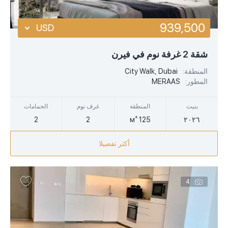
939,500
USD
USD
شقة 2 غرفة نوم في فيرن
EUR
المنطقة:
City Walk, Dubai
المطور:
MERAAS
AED
بنيت
المنطقة
غرف نوم
الحمامات
2
2
125 м²
٢٠٢٦
أكثر تفصيلا
4