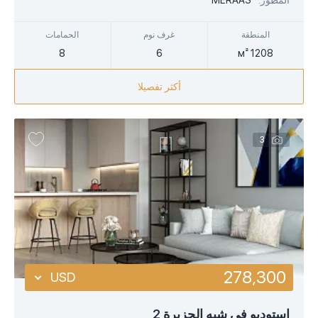
المطور:
MERAAS
AED
المنطقة
غرف نوم
الحمامات
8
6
1208 м²
أكثر تفصيلا
3
278,300
USD
USD
استوديو في شبه الجزيرة 2