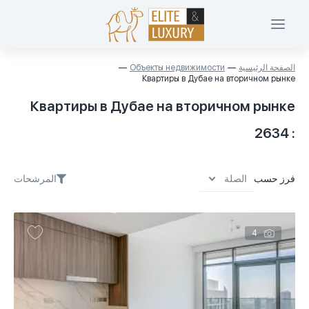
الصفحة الرئيسية
Объекты недвижимости
Квартиры в Дубае на вторичном рынке
Квартиры в Дубае на вторичном рынке
: 2634
فرز حسب
المرشحات
الصلة
الصلة
4
السعر تصاعدي
السعر التنازلي
المنطقة الصاعدة