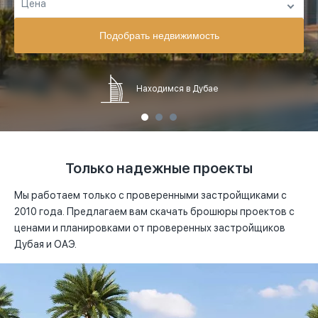
Цена
Любой район
Квартиру
Abu Dhabi
Дом
Подобрать недвижимость
Цена в
USD
Al Barari, Dubai
Апартаменты
USD
от
0 $
до
0 $
Находимся в Дубае
Al Barsha, Dubai
Лофт
EUR
Al Furjan, Dubai
Пентхаус
AED
Al Habtoor City, Dubai
Виллу
Только надежные проекты
Al Jadaf, Dubai
Мы работаем только с проверенными застройщиками c
Al Kifaf, Dubai
2010 года. Предлагаем вам скачать брошюры проектов с
ценами и планировками от проверенных застройщиков
Al Safa, Dubai
Дубая и ОАЭ.
Al Sufouh, Dubai
Arabian Ranches, Dubai