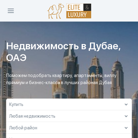
Недвижимость в Дубае,
ОАЭ
Поможем подобрать квартиру, апартаменты, виллу
премиум и бизнес-класса в лучших районах Дубая
Купить
Любая недвижимость
Купить
Любой район
Любая недвижимость
Снять