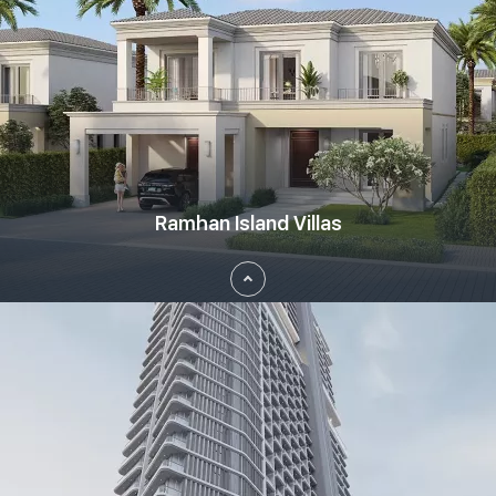
Arjan, Dubai
Aykon City, Dubai
Barsha Heights, Dubai
Bluewaters Island, Dubai
Business Bay, Dubai
Ramhan Island Villas
City Walk, Dubai
Damac Hills 2, Dubai
Damac Hills, Dubai
Damac Lagoons, Dubai
DIFC - Dubai International Financial Centre
Оцените уникальный стиль жизни в Ramhan Island Villas -
District 1, Dubai
шедевральном проекте компании Eagle Hills, предлагающем
Downtown Dubai, Dubai
исключительные виллы с 3-7 спальнями, расположенные в