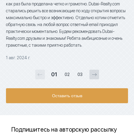
как раз была проделана четко и грамотно. Dubai-Realty.com
rel
старались решить все возникающие по ходу открытия вопросы
to 
максимально быстро и эффективно. Отдельно хотим отметить
cha
обратную связь: на любой вопрос ответный email приходил
tha
практически моментально. Будем рекомендовать Dubai-
exc
Realty.com друзьям и знакомым! Ребята амбициозные и очень
Rea
грамотные, с такими приятно работать.
wit
sid
1 авг. 2024 г.
21 
01
02
03
Оставить отзыв
Подпишитесь на авторскую рассылку