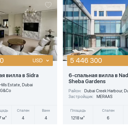
сначала дешевле
8
сначала дороже
площадь меньше
площадь больше
00
5 446 300
USD
USD
ая вилла в Sidra
6-спальная вилла в Nad
Sheba Gardens
EUR
Hills Estate, Dubai
G&Co
Район:
Dubai Creek Harbour, D
AED
Застройщик:
MERAAS
щадь
Спален
Ванн
Площадь
Спален
7 м²
4
4
1218 м²
6