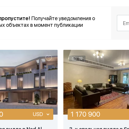
Подробнее
Подробнее
пропустите!
Получайте уведомления о
ых объектах в момент публикации
стрый просмотр
Быстрый просмотр
12
0
1 170 900
USD
USD