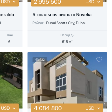
2 995 500
USD
USD
USD
USD
eralda
5-спальная вилла в Novelia
Подробнее
EUR
EUR
i
Район:
Dubai Sports City, Dubai
Быстрый просмотр
AED
AED
Ванн
Площадь
6
618 м²
22
4 084 800
USD
USD