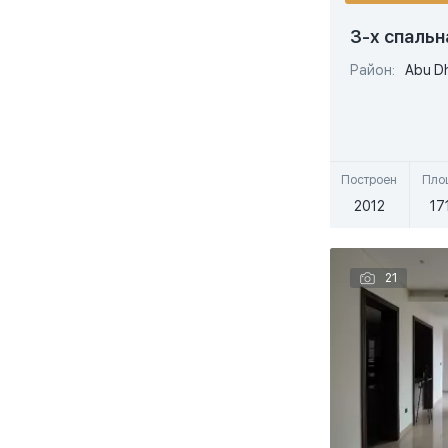
JVC - Jumeirah Village Circle, Dubai
Danube
3-х спальн
JVT, Dubai
Dar Al Arkan
Район:
Abu D
Living Legends, Dubai
Dar Global
Madinat Jumeirah Living (MJL)
Desert Dream Investments & Development
Majan, Dubai
Бы
Deyaar
Построен
Пло
Meadows
2012
17
Dheeraj & East Coast LLC
Meydan, Dubai
Difc
21
Millenium Estates, Dubai
DMCC
Mina Rashid, Dubai
Dubai Holding
Mohammed Bin Rashid Al Maktoum City, Dubai
Dubai Properties
Mudon, Dubai
Dubai South
Nakhlat Deira