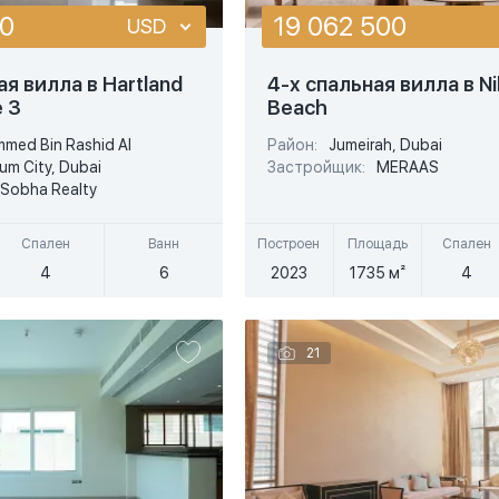
00
19 062 500
USD
USD
ая вилла в Hartland
4-х спальная вилла в Ni
e 3
Beach
EUR
med Bin Rashid Al
Район:
Jumeirah, Dubai
Подробнее
Подробнее
AED
m City, Dubai
Застройщик:
MERAAS
Sobha Realty
стрый просмотр
Быстрый просмотр
Спален
Ванн
Построен
Площадь
Спален
4
6
2023
1735 м²
4
21