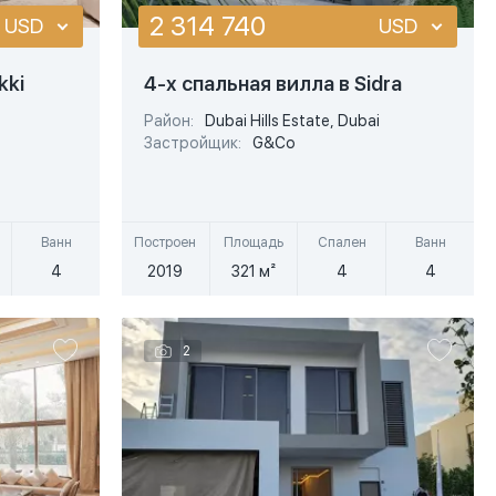
2 314 740
USD
USD
USD
USD
kki
4-х спальная вилла в Sidra
EUR
EUR
Район:
Dubai Hills Estate, Dubai
Застройщик:
G&Co
Подробнее
AED
AED
Быстрый просмотр
Ванн
Построен
Площадь
Спален
Ванн
4
2019
321 м²
4
4
2