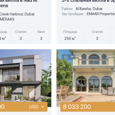
ая вилла в Nad Al
3-х спальная вилла в Sp
dens
EUR
Район:
Al Barsha, Dubai
Подробнее
Подробнее
Застройщик:
EMAAR Propertie
Creek Harbour, Dubai
AED
MERAAS
стрый просмотр
Быстрый просмотр
щадь
Спален
Ванн
Площадь
Спален
3 м²
3
3
250 м²
3
11
00
8 033 200
USD