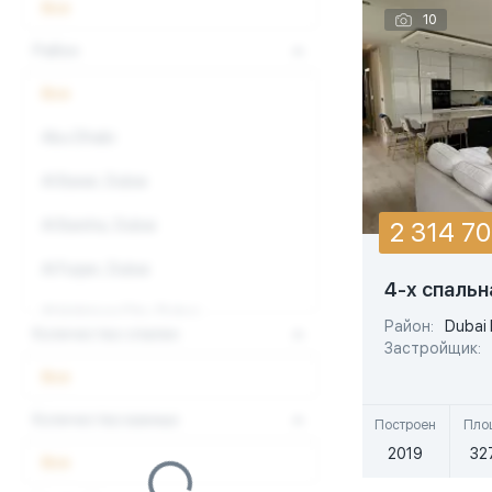
Все
10
Район
Все
Abu Dhabi
Al Barari, Dubai
Al Barsha, Dubai
2 314 7
Al Furjan, Dubai
4-х спальн
Al Habtoor City, Dubai
Район:
Dubai 
Количество спален
Застройщик:
Al Jadaf, Dubai
Все
Al Kifaf, Dubai
Количество ванных
Построен
Пло
Al Safa, Dubai
2019
32
Все
Al Sufouh, Dubai