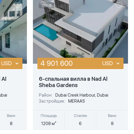
5
4 901 600
USD
USD
USD
USD
 Al
6-спальная вилла в Nad Al
Sheba Gardens
EUR
EUR
ubai
Район:
Dubai Creek Harbour, Dubai
AED
AED
Застройщик:
MERAAS
Ванн
Площадь
Спален
Ванн
8
1208 м²
6
8