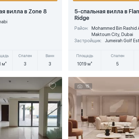
USD
ая вилла в Zone 8
5-спальная вилла в Fla
Ridge
EUR
habi
Район:
Mohammed Bin Rashid 
Подробнее
Подробнее
AED
Maktoum City, Dubai
Застройщик:
Jumeirah Golf Es
стрый просмотр
Быстрый просмотр
щадь
Спален
Ванн
Площадь
Спален
1 м²
3
3
1019 м²
5
15