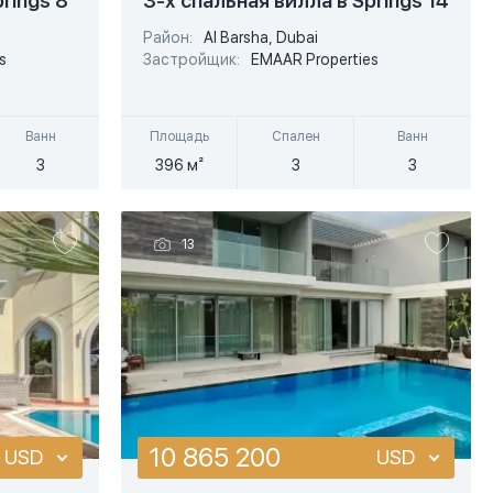
rings 8
3-х спальная вилла в Springs 14
EUR
EUR
Район:
Al Barsha, Dubai
Подробнее
s
Застройщик:
EMAAR Properties
AED
AED
Быстрый просмотр
Ванн
Площадь
Спален
Ванн
3
396 м²
3
3
13
10 865 200
USD
USD