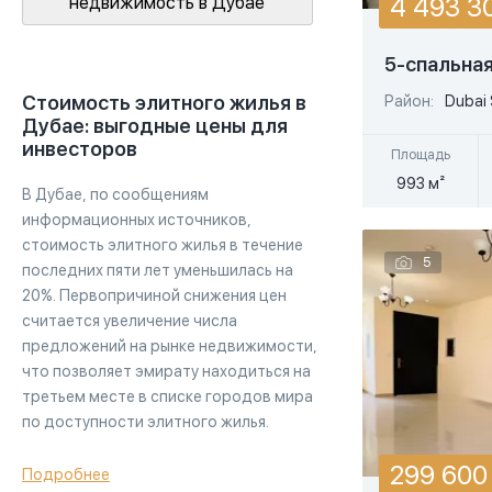
4 493 3
недвижимость в Дубае
Теннисный корт
Golf City
Bolton Real Estate Development
Торговый центр
International city, Dubai
5-спальная
Bulgari Hotels & Resorts
Фитнес-центр
Стоимость элитного жилья в
Район:
Dubai 
JBR - Jumeirah Beach Residences, Dubai
Burtville Development
Дубае: выгодные цены для
Бы
инвесторов
Jebel Ali, Dubai
Площадь
Cayan Group
993 м²
JLT - Jumeirah Lakes Towers, Dubai
В Дубае, по сообщениям
Centurion Group
информационных источников,
Jumeirah - Port De La Mer, Dubai
стоимость элитного жилья в течение
Chaimaa Holding
5
последних пяти лет уменьшилась на
Jumeirah Bay, Dubai
City Properties
20%. Первопричиной снижения цен
считается увеличение числа
Jumeirah Golf Estates, Dubai
Condor
предложений на рынке недвижимости,
Jumeirah Lakes Towers
что позволяет эмирату находиться на
Continental Investments
третьем месте в списке городов мира
Jumeirah Park, Dubai
по доступности элитного жилья.
Credo Investments FZE
Jumeirah, Dubai
299 600
DAMAC Properties
Подробнее