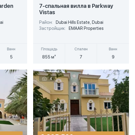
USD
USD
arden
7-спальная вилла в Parkway
Vistas
EUR
EUR
ai
Район:
Dubai Hills Estate, Dubai
Подробнее
AED
AED
Застройщик:
EMAAR Properties
Быстрый просмотр
Ванн
Площадь
Спален
Ванн
5
855 м²
7
9
4