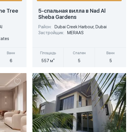
USD
USD
me Tree
5-спальная вилла в Nad Al
Sheba Gardens
EUR
EUR
Al
Район:
Dubai Creek Harbour, Dubai
Подробнее
AED
AED
Застройщик:
MERAAS
tates
Быстрый просмотр
Ванн
Площадь
Спален
Ванн
6
557 м²
5
5
11