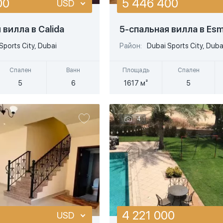
00
5 446 400
USD
USD
 вилла в Calida
5-спальная вилла в Esm
Подробнее
Подробнее
EUR
Sports City, Dubai
Район:
Dubai Sports City, Duba
стрый просмотр
Быстрый просмотр
AED
Спален
Ванн
Площадь
Спален
5
6
1617 м²
5
4
4 221 000
USD