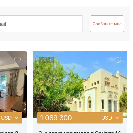
Подробнее
Сообщите мне
Быстрый просмотр
7
1 089 300
USD
USD
USD
USD