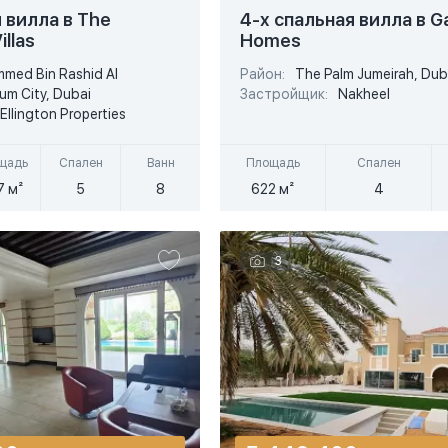
USD
 вилла в The
4-х спальная вилла в G
illas
Homes
EUR
med Bin Rashid Al
Район:
The Palm Jumeirah, Dub
Подробнее
Подробнее
AED
m City, Dubai
Застройщик:
Nakheel
Ellington Properties
стрый просмотр
Быстрый просмотр
щадь
Спален
Ванн
Площадь
Спален
7 м²
5
8
622 м²
4
3