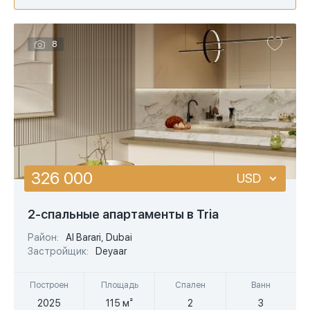
8
326 000
USD
USD
2-спальные апартаменты в Tria
EUR
Район:
Al Barari, Dubai
Застройщик:
Deyaar
AED
Построен
Площадь
Спален
Ванн
2025
115 м²
2
3