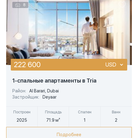
8
222 600
USD
USD
1-спальные апартаменты в Tria
EUR
Район:
Al Barari, Dubai
Застройщик:
Deyaar
AED
Построен
Площадь
Спален
Ванн
2025
71.9 м²
1
2
Подробнее