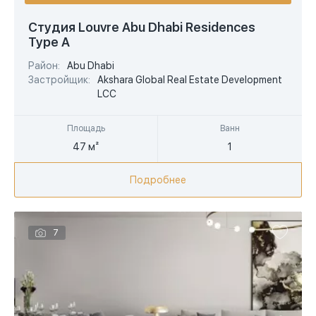
USD
Студия Louvre Abu Dhabi Residences
Type A
EUR
Район:
Abu Dhabi
AED
Застройщик:
Akshara Global Real Estate Development
LCC
Площадь
Ванн
47 м²
1
Подробнее
7