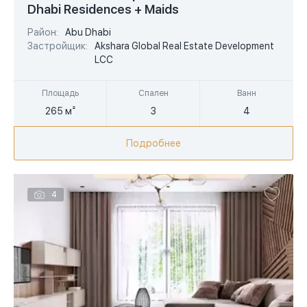
Dhabi Residences + Maids
EUR
Район:
Abu Dhabi
AED
Застройщик:
Akshara Global Real Estate Development
LCC
Площадь
Спален
Ванн
265 м²
3
4
Подробнее
4