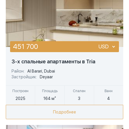
451 700
USD
USD
3-х спальные апартаменты в Tria
EUR
Район:
Al Barari, Dubai
Застройщик:
Deyaar
AED
Построен
Площадь
Спален
Ванн
2025
164 м²
3
4
Подробнее