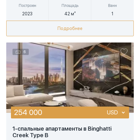
Построен
Площадь
Ванн
2023
42 м²
1
Подробнее
6
254 000
USD
USD
1-спальные апартаменты в Binghatti
Creek Type B
EUR