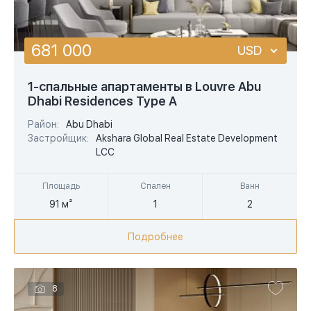
681 000
USD
USD
1-спальные апартаменты в Louvre Abu
Dhabi Residences Type A
EUR
Район:
Abu Dhabi
AED
Застройщик:
Akshara Global Real Estate Development
LCC
Площадь
Спален
Ванн
91 м²
1
2
Подробнее
8