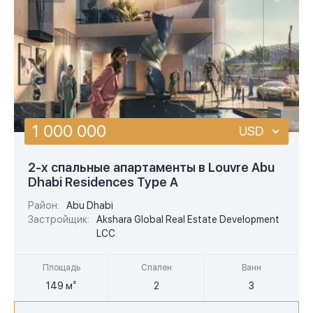
1 000 000
USD
USD
2-х спальные апартаменты в Louvre Abu
Dhabi Residences Type A
EUR
Район:
Abu Dhabi
AED
Застройщик:
Akshara Global Real Estate Development
LCC
Площадь
Спален
Ванн
149 м²
2
3