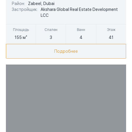
Район:
Zabeel, Dubai
AED
Застройщик:
Akshara Global Real Estate Development
LCC
Площадь
Спален
Ванн
Этаж
155 м²
3
4
41
Подробнее