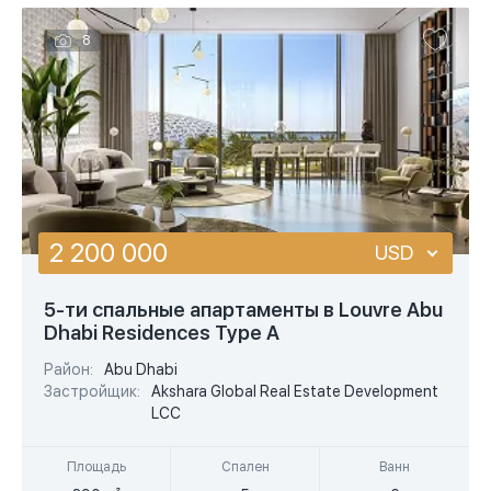
8
2 200 000
USD
USD
5-ти спальные апартаменты в Louvre Abu
Dhabi Residences Type A
EUR
Район:
Abu Dhabi
AED
Застройщик:
Akshara Global Real Estate Development
LCC
Площадь
Спален
Ванн