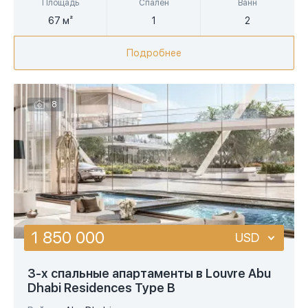
Площадь
Спален
Ванн
67 м²
1
2
Подробнее
8
1 850 000
USD
USD
3-х спальные апартаменты в Louvre Abu
Dhabi Residences Type B
EUR