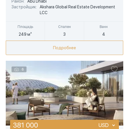
Район:
Abu Dhabi
AED
Застройщик:
Akshara Global Real Estate Development
LCC
Площадь
Спален
Ванн
249 м²
3
4
Подробнее
6
381 000
USD