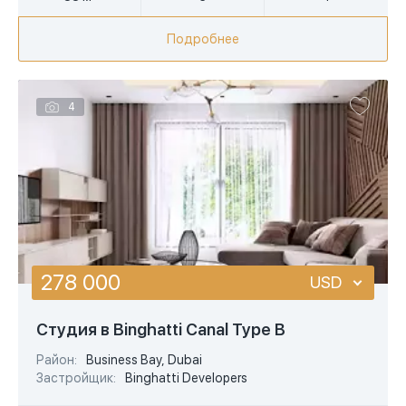
Подробнее
4
278 000
USD
USD
Студия в Binghatti Canal Type B
EUR
Район:
Business Bay, Dubai
Застройщик:
Binghatti Developers
AED