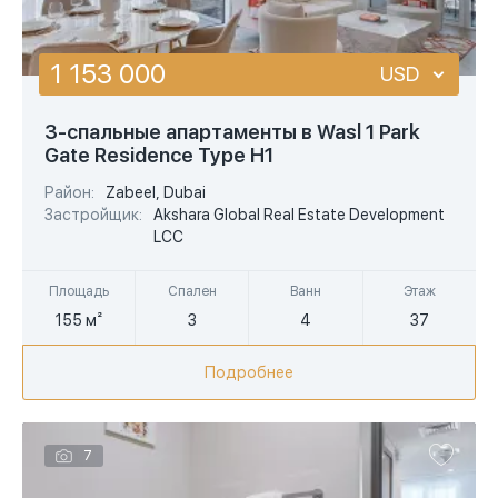
1 153 000
USD
USD
3-спальные апартаменты в Wasl 1 Park
Gate Residence Type H1
EUR
Район:
Zabeel, Dubai
AED
Застройщик:
Akshara Global Real Estate Development
LCC
Площадь
Спален
Ванн
Этаж
155 м²
3
4
37
Подробнее
7