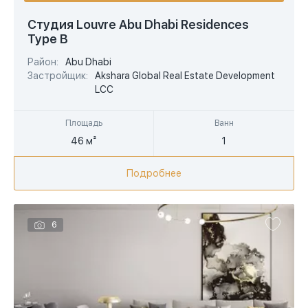
USD
Студия Louvre Abu Dhabi Residences
Type B
EUR
Район:
Abu Dhabi
AED
Застройщик:
Akshara Global Real Estate Development
LCC
Площадь
Ванн
46 м²
1
Подробнее
6