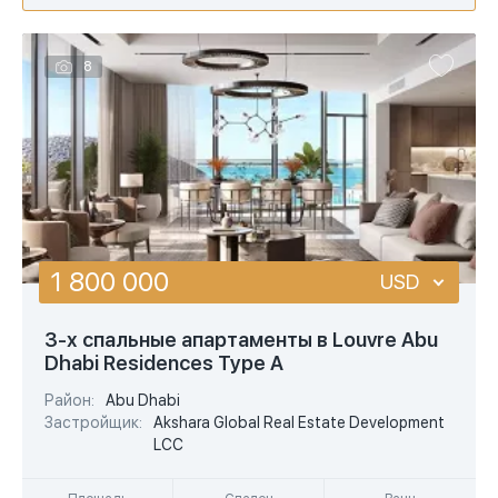
8
1 800 000
USD
USD
3-х спальные апартаменты в Louvre Abu
Dhabi Residences Type A
EUR
Район:
Abu Dhabi
AED
Застройщик:
Akshara Global Real Estate Development
LCC