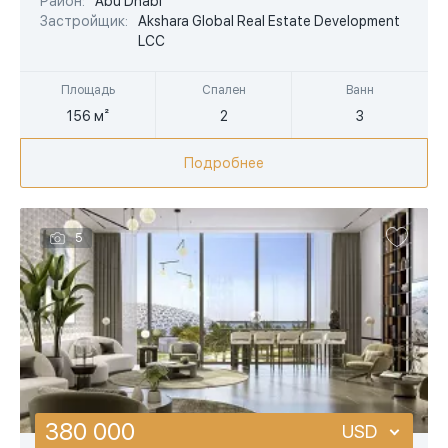
Район:
Abu Dhabi
AED
Застройщик:
Akshara Global Real Estate Development
LCC
Площадь
Спален
Ванн
156 м²
2
3
Подробнее
5
380 000
USD