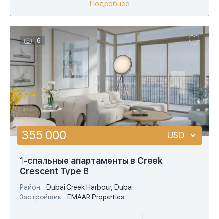
Подробнее
6
355 000
USD
USD
1-спальные апартаменты в Creek
Crescent Type B
EUR
Район:
Dubai Creek Harbour, Dubai
AED
Застройщик:
EMAAR Properties