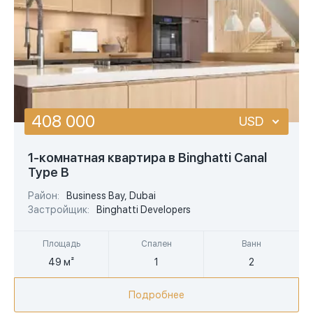
сначала дороже
площадь меньше
площадь больше
408 000
USD
USD
1-комнатная квартира в Binghatti Canal
Type B
EUR
Район:
Business Bay, Dubai
AED
Застройщик:
Binghatti Developers
Площадь
Спален
Ванн
49 м²
1
2
Подробнее