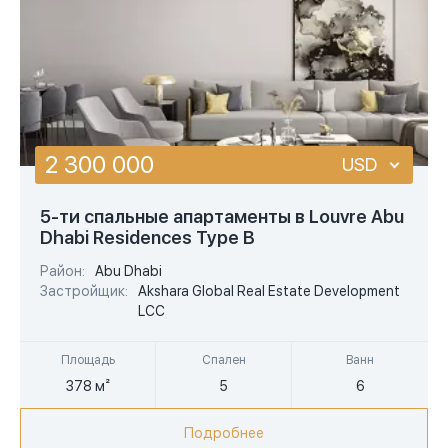
2 300 000
USD
USD
5-ти спальные апартаменты в Louvre Abu
Dhabi Residences Type B
EUR
Район:
Abu Dhabi
AED
Застройщик:
Akshara Global Real Estate Development
LCC
Площадь
Спален
Ванн
378 м²
5
6
Подробнее