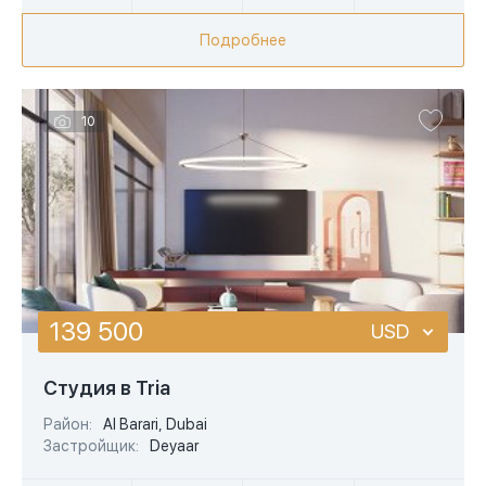
Подробнее
10
139 500
USD
USD
Студия в Tria
EUR
Район:
Al Barari, Dubai
Застройщик:
Deyaar
AED