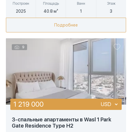
Построен
Площадь
Ванн
Этаж
2025
40.8 м²
1
3
Подробнее
9
1 219 000
USD
USD
3-спальные апартаменты в Wasl 1 Park
Gate Residence Type H2
EUR