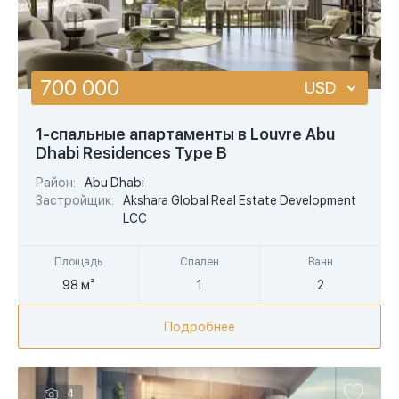
700 000
USD
USD
1-спальные апартаменты в Louvre Abu
Dhabi Residences Type B
EUR
Район:
Abu Dhabi
AED
Застройщик:
Akshara Global Real Estate Development
LCC
Площадь
Спален
Ванн
98 м²
1
2
Подробнее
4