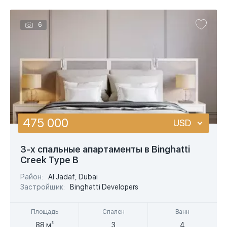
6
475 000
USD
USD
3-х спальные апартаменты в Binghatti
Creek Type B
EUR
Район:
Al Jadaf, Dubai
AED
Застройщик:
Binghatti Developers
Площадь
Спален
Ванн
88 м²
3
4