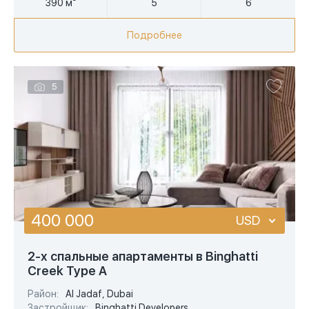
390 м²
5
6
Подробнее
5
400 000
USD
USD
2-х спальные апартаменты в Binghatti
Creek Type A
EUR
Район:
Al Jadaf, Dubai
AED
Застройщик:
Binghatti Developers