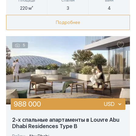
Площадь
Спален
Ванн
220 м²
3
4
Подробнее
5
988 000
USD
USD
2-х спальные апартаменты в Louvre Abu
Dhabi Residences Type B
EUR