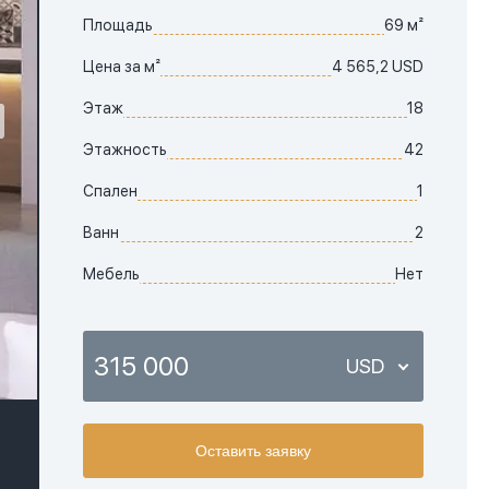
Площадь
69 м²
Цена за м²
4 565,2 USD
Этаж
18
Этажность
42
Спален
1
Ванн
2
Мебель
Нет
315 000
USD
USD
Оставить заявку
EUR