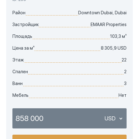
Район
Downtown Dubai, Dubai
Застройщик
EMAAR Properties
Площадь
103,3 м²
Цена за м²
8 305,9 USD
Этаж
22
Спален
2
Ванн
3
Мебель
Нет
858 000
USD
USD