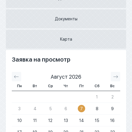
Документы
Карта
Заявка на просмотр
Август 2026
С
Пн
Вт
Ср
Чт
Пт
Сб
Вс
1
2
3
4
5
6
7
8
9
10
11
12
13
14
15
16