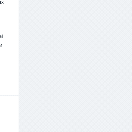
ых
ai
и