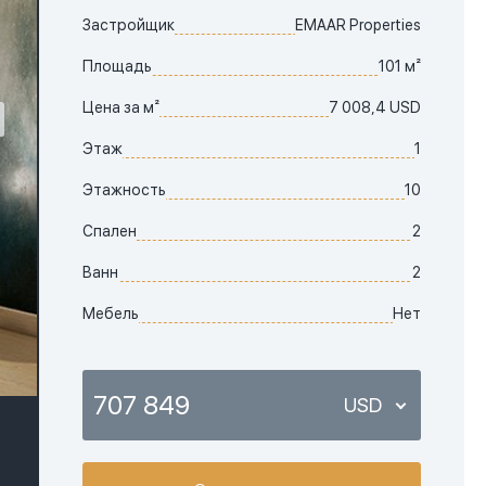
Застройщик
EMAAR Properties
Площадь
101 м²
Цена за м²
7 008,4 USD
Этаж
1
Этажность
10
Спален
2
Ванн
2
Мебель
Нет
707 849
USD
USD