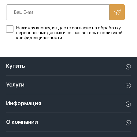
Нажимая кнопку, вы даёте согласие на обработку
персональных данных и соглашаетесь с политикой
конфиденциальности.
Купить
Квартиру в Дубае
Услуги
Дом в Дубае
Управление недвижимостью в Дубае, ОАЭ
Апартаменты в Дубае
Информация
Продать недвижимость в Дубае, ОАЭ
Лофт в Дубае
Видео
Сдать недвижимость в Дубае, ОАЭ
О компании
Пентхаус в Дубае
Подкасты
Инвестиции в Дубай, ОАЭ
Вакансии
Виллу в Дубае