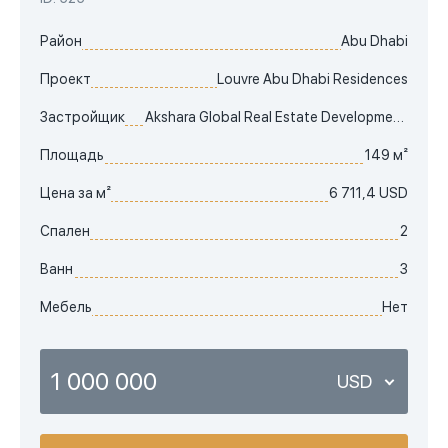
Район
Abu Dhabi
Проект
Louvre Abu Dhabi Residences
Застройщик
Akshara Global Real Estate Development LCC
Площадь
149 м²
Цена за м²
6 711,4 USD
Спален
2
Ванн
3
Мебель
Нет
1 000 000
USD
USD