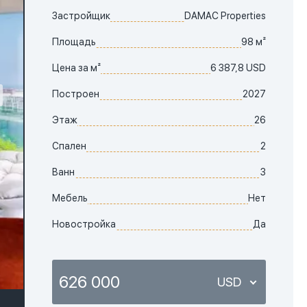
Застройщик
DAMAC Properties
Площадь
98 м²
Цена за м²
6 387,8 USD
Построен
2027
Этаж
26
Спален
2
Ванн
3
Мебель
Нет
Новостройка
Да
626 000
USD