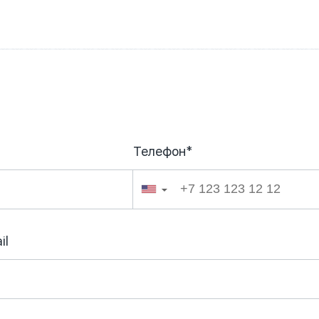
Телефон*
026
▼
il