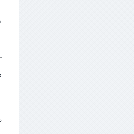
а
х
а
-
o
т
о