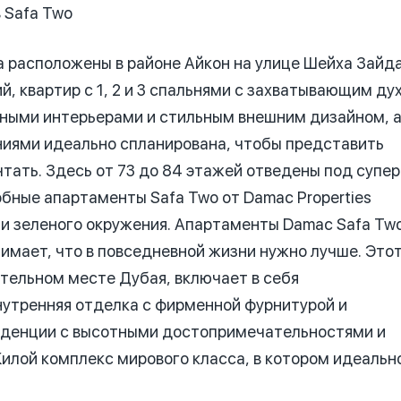
 Safa Two
 расположены в районе Айкон на улице Шейха Зайд
й, квартир с 1, 2 и 3 спальнями с захватывающим ду
ными интерьерами и стильным внешним дизайном, 
иями идеально спланирована, чтобы представить
чтать. Здесь от 73 до 84 этажей отведены под супер
бные апартаменты Safa Two от Damac Properties
и зеленого окружения. Апартаменты Damac Safa Tw
нимает, что в повседневной жизни нужно лучше. Это
тельном месте Дубая, включает в себя
нутренняя отделка с фирменной фурнитурой и
иденции с высотными достопримечательностями и
илой комплекс мирового класса, в котором идеальн