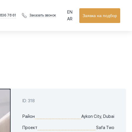
EN
 836 78 61
Заявка на подбор
Заказать звонок
AR
ID: 318
Район
Aykon City, Dubai
Проект
Safa Two