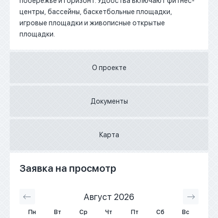
побережье и горизонт.
Удобства включают фитнес-
центры, бассейны, баскетбольные площадки,
игровые площадки и живописные открытые
площадки.
О проекте
Документы
Карта
Заявка на просмотр
Август 2026
С
Пн
Вт
Ср
Чт
Пт
Сб
Вс