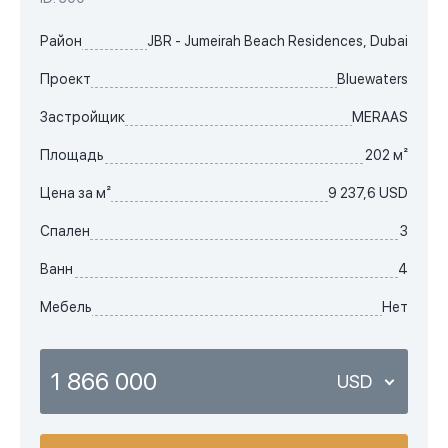
Район
JBR - Jumeirah Beach Residences, Dubai
Проект
Bluewaters
Застройщик
MERAAS
Площадь
202 м²
Цена за м²
9 237,6 USD
Спален
3
Ванн
4
Мебель
Нет
1 866 000
USD
USD