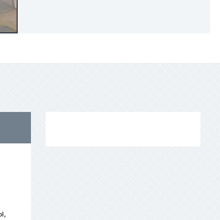
AED
ы,