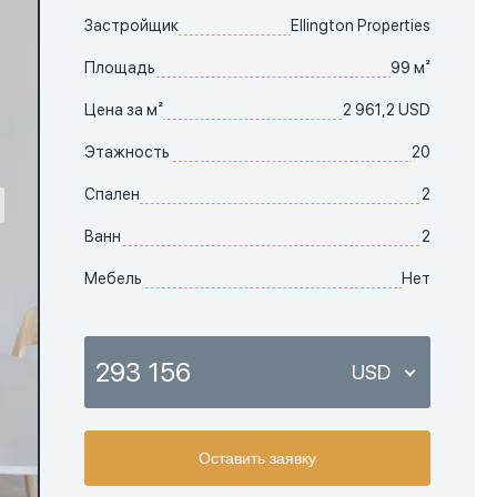
Застройщик
Ellington Properties
Площадь
99 м²
Цена за м²
2 961,2 USD
Этажность
20
Спален
2
Ванн
2
Мебель
Нет
293 156
USD
USD
Оставить заявку
EUR