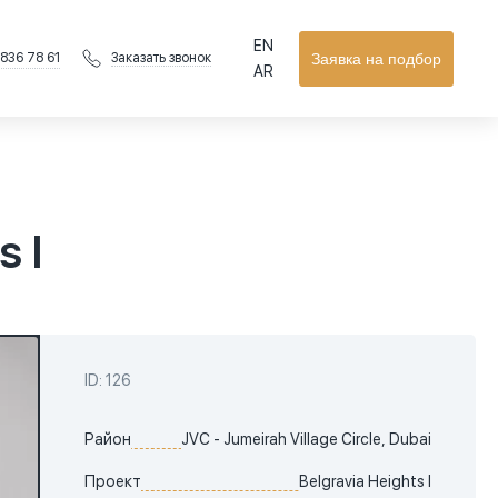
EN
 836 78 61
Заявка на подбор
Заказать звонок
AR
s I
ID: 126
Район
JVC - Jumeirah Village Circle, Dubai
Проект
Belgravia Heights I