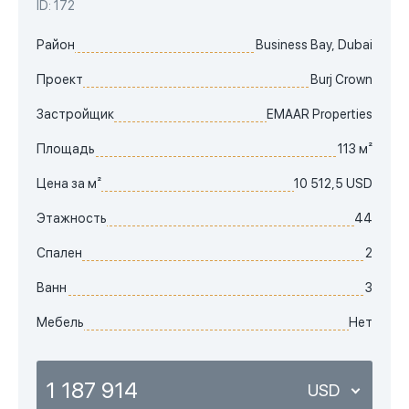
ID: 172
Район
Business Bay, Dubai
Проект
Burj Crown
Застройщик
EMAAR Properties
Площадь
113 м²
Цена за м²
10 512,5 USD
Этажность
44
Спален
2
Ванн
3
Мебель
Нет
1 187 914
USD