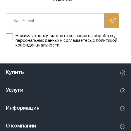
Нажимая кнопку, вы даёте согласие на обработку
персональных данных и соглашаетесь с политикой
конфиденциальности.
Купить
Квартиру в Дубае
Услуги
Дом в Дубае
Управление недвижимостью в Дубае, ОАЭ
Апартаменты в Дубае
Информация
Продать недвижимость в Дубае, ОАЭ
Лофт в Дубае
Видео
Сдать недвижимость в Дубае, ОАЭ
О компании
Пентхаус в Дубае