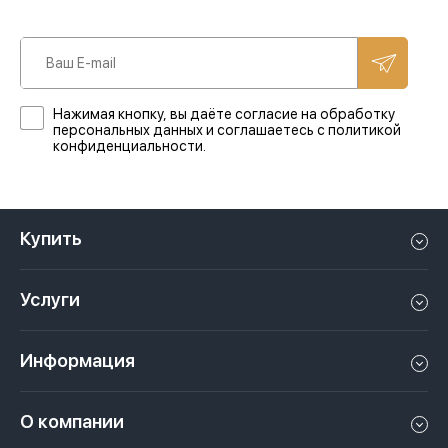
Нажимая кнопку, вы даёте согласие на обработку
персональных данных и соглашаетесь с политикой
конфиденциальности.
Купить
Квартиру в Дубае
Услуги
Дом в Дубае
Управление недвижимостью в Дубае, ОАЭ
Апартаменты в Дубае
Информация
Продать недвижимость в Дубае, ОАЭ
Лофт в Дубае
Видео
Сдать недвижимость в Дубае, ОАЭ
О компании
Пентхаус в Дубае
Подкасты