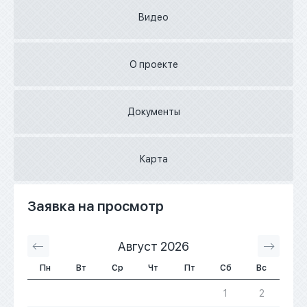
Видео
О проекте
Документы
Карта
Заявка на просмотр
Август 2026
С
Пн
Вт
Ср
Чт
Пт
Сб
Вс
1
2