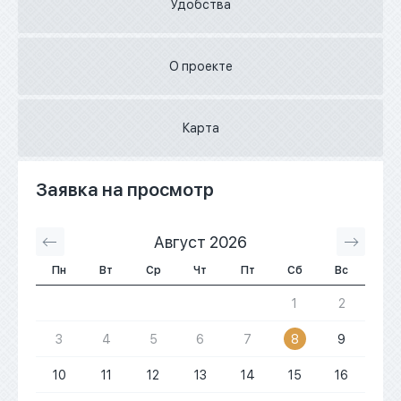
Удобства
О проекте
Карта
Заявка на просмотр
Август 2026
С
Пн
Вт
Ср
Чт
Пт
Сб
Вс
1
2
3
4
5
6
7
8
9
10
11
12
13
14
15
16