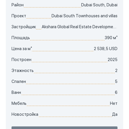
Район
Dubai South, Dubai
Проект
Dubai South Townhouses and villas
Застройщик
Akshara Global Real Estate Development LCC
Площадь
390 м²
Цена за м²
2 538,5 USD
Построен
2025
Этажность
2
Спален
5
Ванн
6
Мебель
Нет
Новостройка
Да