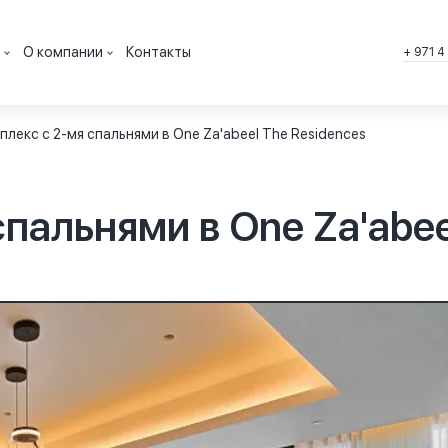
О компании
Контакты
+ 971 4
мостью в Дубае, ОАЭ
Вакансии
плекс с 2-мя спальнями в One Za'abeel The Residences
ть в Дубае, ОАЭ
История
 в Дубае, ОАЭ
Лицензии
пальнями в One Za'abee
, ОАЭ
тветы
Почему мы
иптовалюту в Дубае
Агентство недвижимости
АЭ
ка
Партнерская программа
ь в кредит