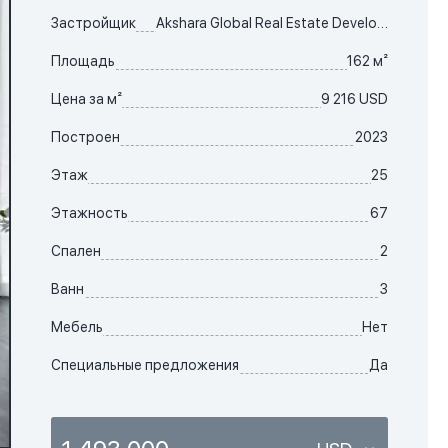
Застройщик
Akshara Global Real Estate Development LCC
Площадь
162 м²
Цена за м²
9 216 USD
Построен
2023
Этаж
25
Этажность
67
Спален
2
Ванн
3
Мебель
Нет
Специальные предложения
Да