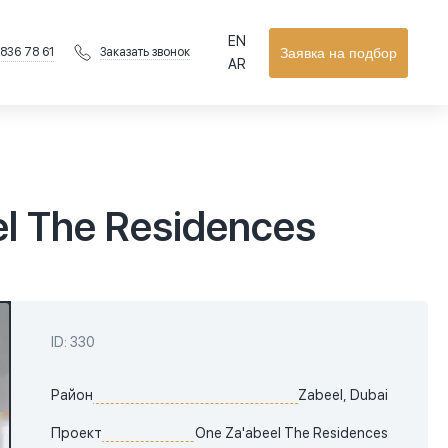
EN
 836 78 61
Заявка на подбор
Заказать звонок
AR
l The Residences
ID: 330
Район
Zabeel, Dubai
Проект
One Za'abeel The Residences