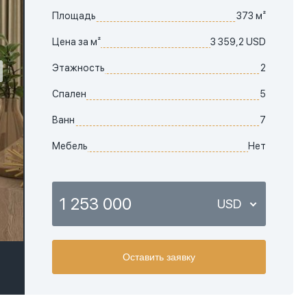
Площадь
373 м²
Цена за м²
3 359,2 USD
Этажность
2
Спален
5
Ванн
7
Мебель
Нет
1 253 000
USD
USD
Оставить заявку
EUR
AED