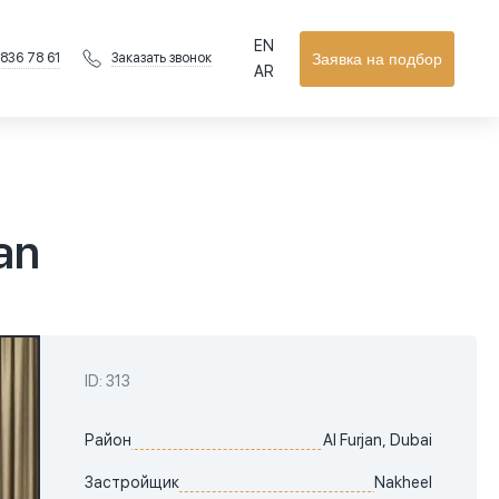
EN
 836 78 61
Заявка на подбор
Заказать звонок
AR
an
ID: 313
Район
Al Furjan, Dubai
Застройщик
Nakheel