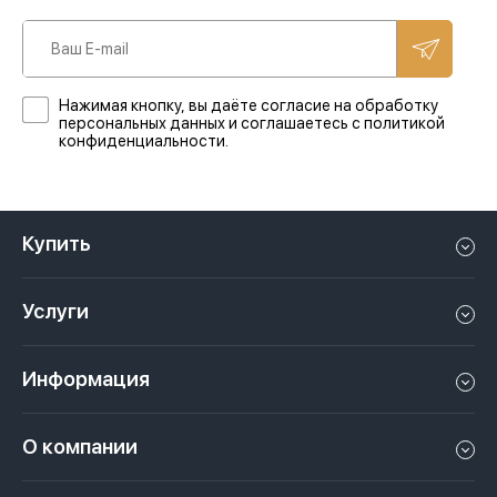
Нажимая кнопку, вы даёте согласие на обработку
персональных данных и соглашаетесь с политикой
конфиденциальности.
Купить
Квартиру в Дубае
Услуги
Дом в Дубае
Управление недвижимостью в Дубае, ОАЭ
Апартаменты в Дубае
Информация
Продать недвижимость в Дубае, ОАЭ
Лофт в Дубае
Видео
Сдать недвижимость в Дубае, ОАЭ
О компании
Пентхаус в Дубае
Подкасты
Инвестиции в Дубай, ОАЭ
Вакансии