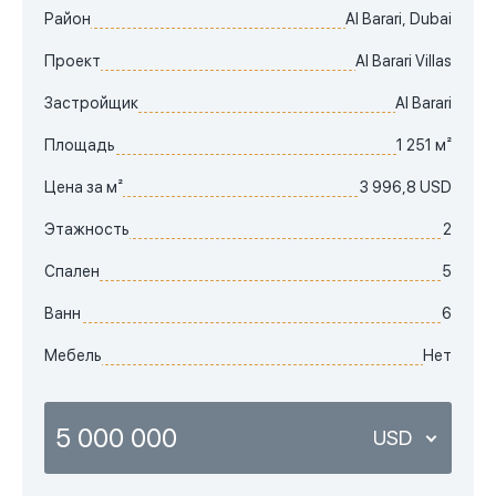
Район
Al Barari, Dubai
Проект
Al Barari Villas
Застройщик
Al Barari
Площадь
1 251 м²
Цена за м²
3 996,8 USD
Этажность
2
Спален
5
Ванн
6
Мебель
Нет
5 000 000
USD
USD