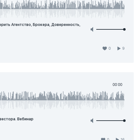
ерить Агентство, Брокера, Доверенность,
0
9
00:00
вестора. Вебинар
0
16