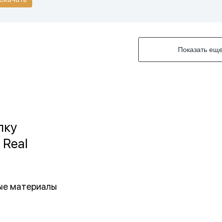
Показать ещ
лку
 Real
ные материалы