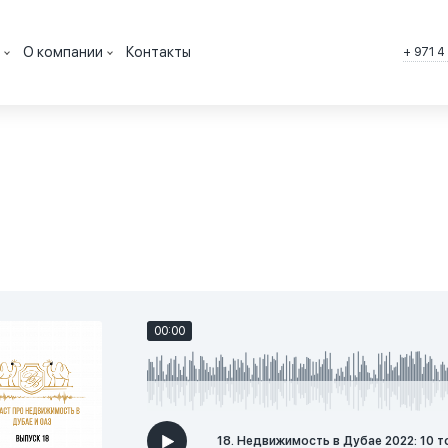
О компании
Контакты
+ 971 4
мостью в Дубае, ОАЭ
Вакансии
ть в Дубае, ОАЭ
История
 в Дубае, ОАЭ
Лицензии
, ОАЭ
тветы
Почему мы
иптовалюту в Дубае
Агентство недвижимости
АЭ
ка
Партнерская программа
00:00
ь в кредит
18. Недвижимость в Дубае 2022: 10 