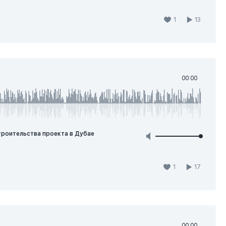
1
13
00:00
строительства проекта в Дубае
1
17
00:00