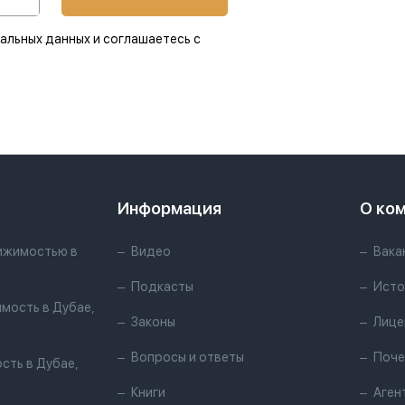
альных данных и соглашаетесь с
Информация
О ко
ижимостью в
Видео
Вака
Подкасты
Исто
мость в Дубае,
Законы
Лице
Вопросы и ответы
Поче
сть в Дубае,
Книги
Аген