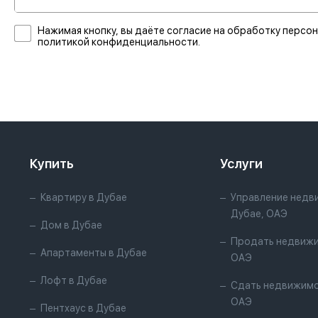
Нажимая кнопку, вы даёте согласие на обработку персон
политикой конфиденциальности.
Купить
Услуги
Квартиру в Дубае
Управление недв
Дубае, ОАЭ
Дом в Дубае
Продать недвижи
Апартаменты в Дубае
ОАЭ
Лофт в Дубае
Сдать недвижимо
ОАЭ
Пентхаус в Дубае