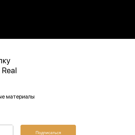
лку
 Real
ные материалы
Подписаться