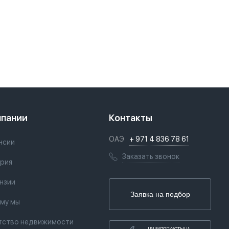
мпании
Контакты
ОАЭ
+ 971 4 836 78 61
нсии
Заказать звонок
рия
нзии
Заявка на подбор
му мы
тство недвижимости