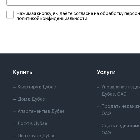
Нажимая кнопку, вы даёте согласие на обработку персон
политикой конфиденциальности.
Купить
Услуги
Квартиру в Дубае
Управление недв
Дубае, ОАЭ
Дом в Дубае
Продать недвижи
Апартаменты в Дубае
ОАЭ
Лофт в Дубае
Сдать недвижимо
ОАЭ
Пентхаус в Дубае