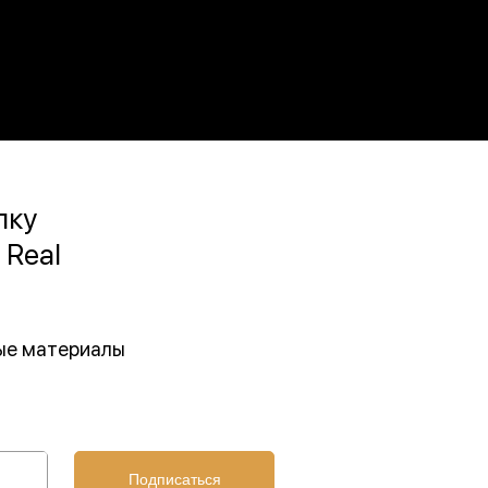
лку
 Real
ные материалы
Подписаться