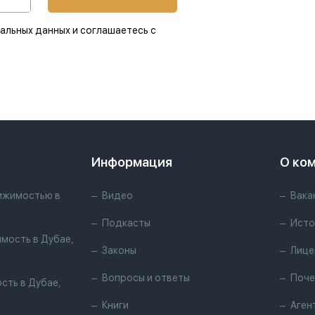
альных данных и соглашаетесь с
Информация
О ко
ижимостью в
Видео
Вака
Подкасты
Исто
мость в Дубае,
Законы
Лице
Вопросы и ответы
Поче
сть в Дубае,
Книги
Аген