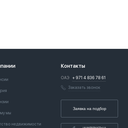
мпании
Контакты
ОАЭ
+ 971 4 836 78 61
нсии
Заказать звонок
рия
нзии
Заявка на подбор
му мы
тство недвижимости