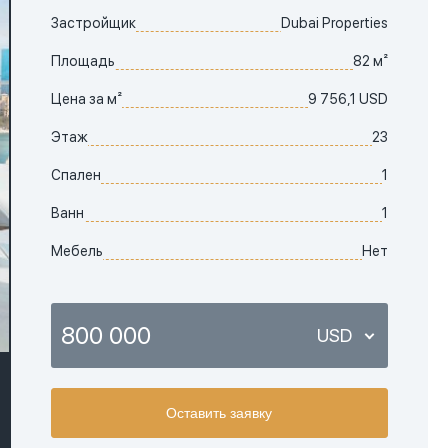
Застройщик
Dubai Properties
Площадь
82 м²
Цена за м²
9 756,1 USD
Этаж
23
Спален
1
Ванн
1
Мебель
Нет
800 000
USD
USD
Оставить заявку
EUR