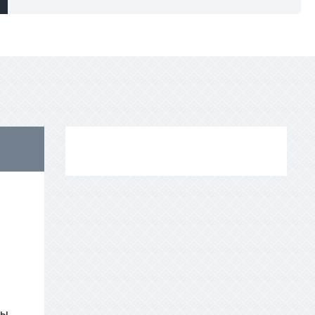
AED
ры