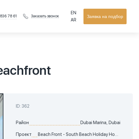
EN
 836 78 61
Заявка на подбор
Заказать звонок
AR
eachfront
ID: 362
Район
Dubai Marina, Dubai
Проект
Beach Front - South Beach Holiday Homes