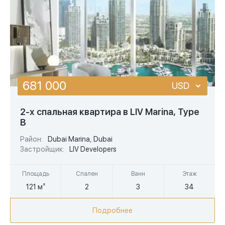
681 000
USD
USD
2-х спальная квартира в LIV Marina, Type
B
EUR
Район:
Dubai Marina, Dubai
AED
Застройщик:
LIV Developers
Площадь
Спален
Ванн
Этаж
121 м²
2
3
34
Подробнее