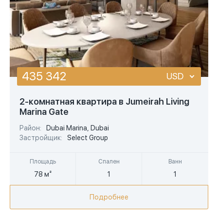
435 342
USD
USD
2-комнатная квартира в Jumeirah Living
Marina Gate
EUR
Район:
Dubai Marina, Dubai
AED
Застройщик:
Select Group
Площадь
Спален
Ванн
78 м²
1
1
Подробнее