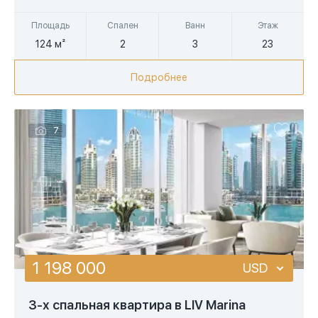
Площадь
Спален
Ванн
Этаж
124 м²
2
3
23
Подробнее
7
1 198 000
USD
USD
3-х спальная квартира в LIV Marina