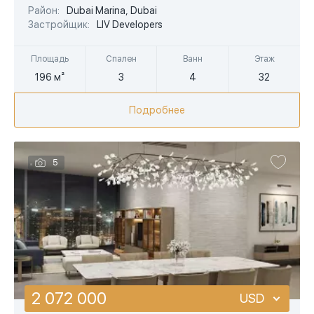
EUR
Район:
Dubai Marina, Dubai
Застройщик:
LIV Developers
AED
Площадь
Спален
Ванн
Этаж
196 м²
3
4
32
Подробнее
5
2 072 000
USD