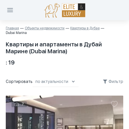
Главная
Объекты недвижимости
Квартиры в Дубае
Dubai Marina
Квартиры и апартаменты в Дубай
Марине (Dubai Marina)
: 19
Сортировать
Фильтр
по актуальности
по актуальности
7
сначала дешевле
сначала дороже
площадь меньше