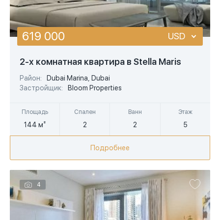
619 000
USD
USD
2-х комнатная квартира в Stella Maris
EUR
Район:
Dubai Marina, Dubai
Застройщик:
Bloom Properties
AED
Площадь
Спален
Ванн
Этаж
144 м²
2
2
5
Подробнее
4