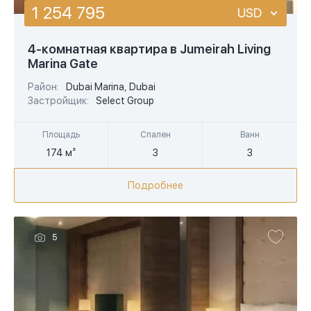
1 254 795
USD
USD
4-комнатная квартира в Jumeirah Living
Marina Gate
EUR
Район:
Dubai Marina, Dubai
AED
Застройщик:
Select Group
Площадь
Спален
Ванн
174 м²
3
3
Подробнее
5