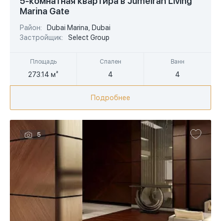
5-комнатная квартира в Jumeirah Living
Marina Gate
EUR
Район:
Dubai Marina, Dubai
AED
Застройщик:
Select Group
Площадь
Спален
Ванн
273.14 м²
4
4
Подробнее
5