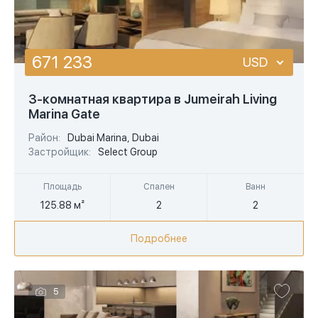
671 233
USD
USD
3-комнатная квартира в Jumeirah Living
Marina Gate
EUR
Район:
Dubai Marina, Dubai
AED
Застройщик:
Select Group
Площадь
Спален
Ванн
125.88 м²
2
2
Подробнее
5