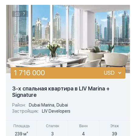
7
1 716 000
USD
USD
3-х спальная квартира в LIV Marina +
Signature
EUR
Район:
Dubai Marina, Dubai
AED
Застройщик:
LIV Developers
Площадь
Спален
Ванн
Этаж
239 м²
3
4
39