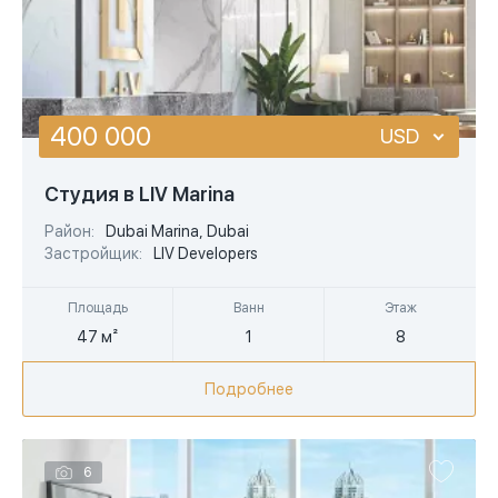
400 000
USD
USD
Студия в LIV Marina
EUR
Район:
Dubai Marina, Dubai
Застройщик:
LIV Developers
AED
Площадь
Ванн
Этаж
47 м²
1
8
Подробнее
6