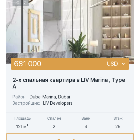
7
681 000
USD
USD
2-х спальная квартира в LIV Marina , Type
A
EUR
Район:
Dubai Marina, Dubai
AED
Застройщик:
LIV Developers
Площадь
Спален
Ванн
Этаж
121 м²
2
3
29