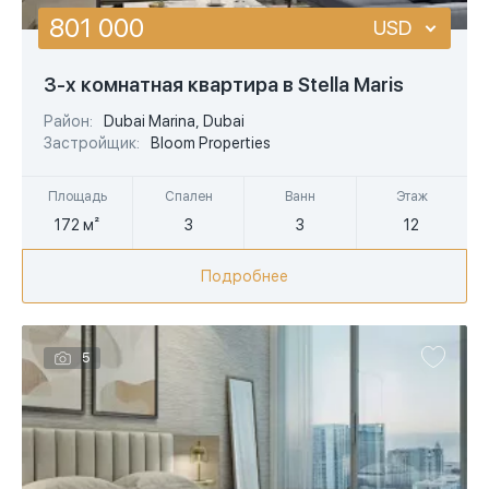
801 000
USD
USD
3-х комнатная квартира в Stella Maris
EUR
Район:
Dubai Marina, Dubai
Застройщик:
Bloom Properties
AED
Площадь
Спален
Ванн
Этаж
172 м²
3
3
12
Подробнее
5