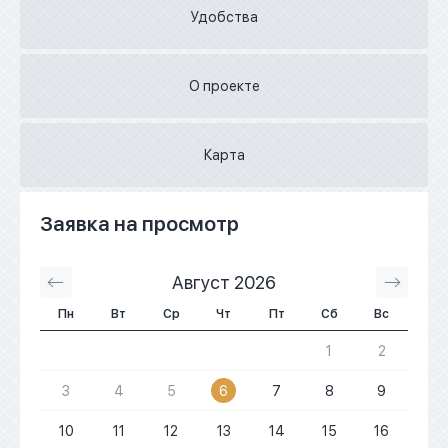
Удобства
О проекте
Карта
Заявка на просмотр
Август 2026
С
Пн
Вт
Ср
Чт
Пт
Сб
Вс
1
2
3
4
5
6
7
8
9
10
11
12
13
14
15
16