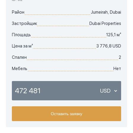
Район
Jumeirah, Dubai
Застройщик
Dubai Properties
Площадь
125,1 м²
Цена за м²
3 776,8 USD
Спален
2
Мебель
Нет
472 481
USD
USD
Оставить заявку
EUR
AED