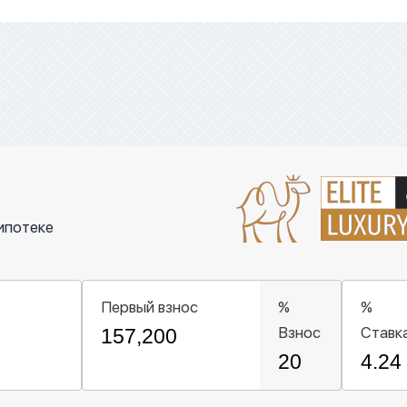
ипотеке
Первый взнос
%
%
Взнос
Ставк