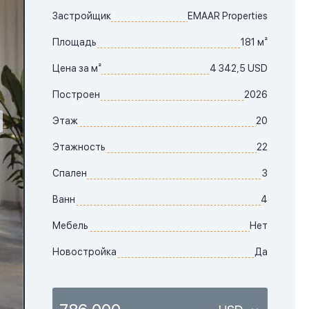
Застройщик
EMAAR Properties
Площадь
181 м²
Цена за м²
4 342,5 USD
Построен
2026
Этаж
20
Этажность
22
Спален
3
Ванн
4
Мебель
Нет
Новостройка
Да