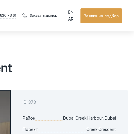
EN
 836 78 61
Заявка на подбор
Заказать звонок
AR
nt
ID: 373
Район
Dubai Creek Harbour, Dubai
Проект
Creek Crescent