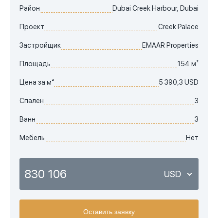
Район
Dubai Creek Harbour, Dubai
Проект
Creek Palace
Застройщик
EMAAR Properties
Площадь
154 м²
Цена за м²
5 390,3 USD
Спален
3
Ванн
3
Мебель
Нет
830 106
USD
USD
Оставить заявку
EUR