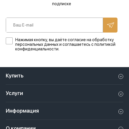
подписке
Нажимая кнопку, вы даёте согласие на обработку
персональных данных и соглашаетесь с политикой
конфиденциальности.
Купить
Квартиру в Дубае
Услуги
Дом в Дубае
Управление недвижимостью в Дубае, ОАЭ
Апартаменты в Дубае
Информация
Продать недвижимость в Дубае, ОАЭ
Лофт в Дубае
Видео
Сдать недвижимость в Дубае, ОАЭ
О компании