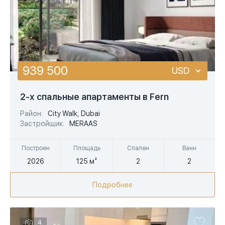
939 500
USD
USD
2-х спальные апартаменты в Fern
EUR
Район:
City Walk, Dubai
Застройщик:
MERAAS
AED
Построен
Площадь
Спален
Ванн
2026
125 м²
2
2
Подробнее
4