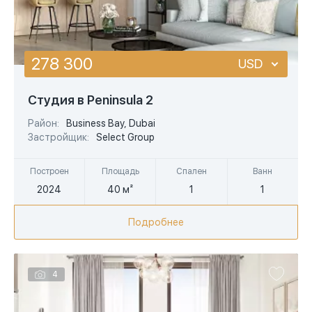
278 300
USD
USD
Студия в Peninsula 2
EUR
Район:
Business Bay, Dubai
Застройщик:
Select Group
AED
Построен
Площадь
Спален
Ванн
2024
40 м²
1
1
Подробнее
4