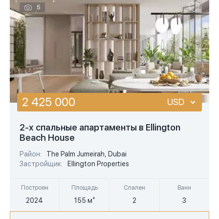
5
2 425 000
USD
USD
2-х спальные апартаменты в Ellington
Beach House
EUR
Район:
The Palm Jumeirah, Dubai
AED
Застройщик:
Ellington Properties
Построен
Площадь
Спален
Ванн
2024
155 м²
2
3