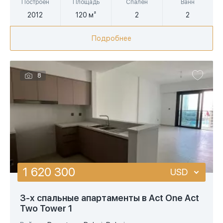
Построен
Площадь
Спален
Ванн
2012
120 м²
2
2
Подробнее
8
1 620 300
USD
USD
3-х спальные апартаменты в Act One Act
Two Tower 1
EUR