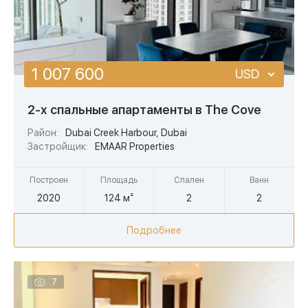
1 007 600
USD
USD
2-х спальные апартаменты в The Cove
EUR
Район:
Dubai Creek Harbour, Dubai
Застройщик:
EMAAR Properties
AED
Построен
Площадь
Спален
Ванн
2020
124 м²
2
2
Подробнее
7