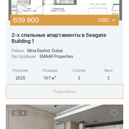
639 900
USD
USD
2-х спальные апартаменты в Seagate
Building 1
EUR
Район:
Mina Rashid, Dubai
AED
Застройщик:
EMAAR Properties
Построен
Площадь
Спален
Ванн
2025
107 м²
2
2
Подробнее
4