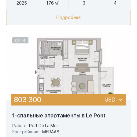
2025
176 м²
3
4
Подробнее
4
803 300
USD
USD
1-спальные апартаменты в Le Pont
EUR
Район:
Port De La Mer
Застройщик:
MERAAS
AED