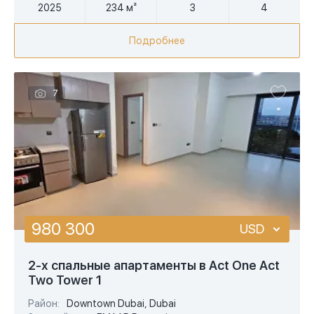
2025
234 м²
3
4
Подробнее
7
980 300
USD
USD
2-х спальные апартаменты в Act One Act
Two Tower 1
EUR
Район:
Downtown Dubai, Dubai