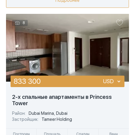
Подробнее
8
833 300
USD
USD
2-х спальные апартаменты в Princess
Tower
EUR
Район:
Dubai Marina, Dubai
AED
Застройщик:
Tameer Holding
Построен
Площадь
Спален
Ванн