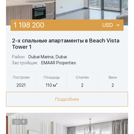
площадь больше
1 198 200
USD
USD
2-х спальные апартаменты в Beach Vista
Tower 1
EUR
Район:
Dubai Marina, Dubai
AED
Застройщик:
EMAAR Properties
Построен
Площадь
Спален
Ванн
2021
110 м²
2
2
Подробнее
6