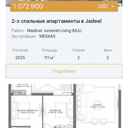
1 072 900
USD
USD
2-х спальные апартаменты в Jadeel
EUR
Район:
Madinat Jumeirah Living (MJL)
Застройщик:
MERAAS
AED
Построен
Площадь
Спален
Ванн
2025
111 м²
2
2
Подробнее
6