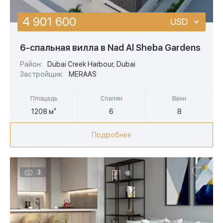
4 901 600
USD
USD
6-спальная вилла в Nad Al Sheba Gardens
EUR
Район:
Dubai Creek Harbour, Dubai
Застройщик:
MERAAS
AED
Площадь
Спален
Ванн
1208 м²
6
8
Подробнее
3