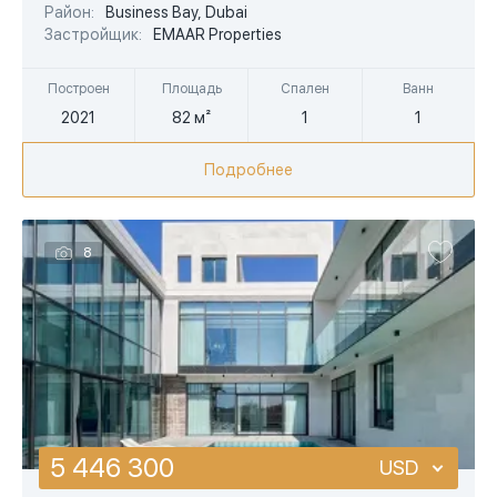
EUR
Район:
Business Bay, Dubai
Застройщик:
EMAAR Properties
AED
Построен
Площадь
Спален
Ванн
2021
82 м²
1
1
Подробнее
8
5 446 300
USD