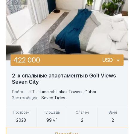
3
422 000
USD
USD
2-х спальные апартаменты в Golf Views
Seven City
EUR
Район:
JLT - Jumeirah Lakes Towers, Dubai
AED
Застройщик:
Seven Tides
Построен
Площадь
Спален
Ванн
2023
99 м²
2
2