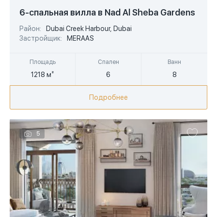
USD
6-спальная вилла в Nad Al Sheba Gardens
EUR
Район:
Dubai Creek Harbour, Dubai
Застройщик:
MERAAS
AED
Площадь
Спален
Ванн
1218 м²
6
8
Подробнее
5