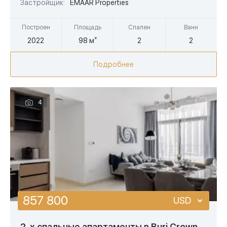
AED
Застройщик:
EMAAR Properties
Построен
Площадь
Спален
Ванн
2022
98 м²
2
2
Подробнее
4
857 800
USD
USD
2-х спальные апартаменты в Burj Crown