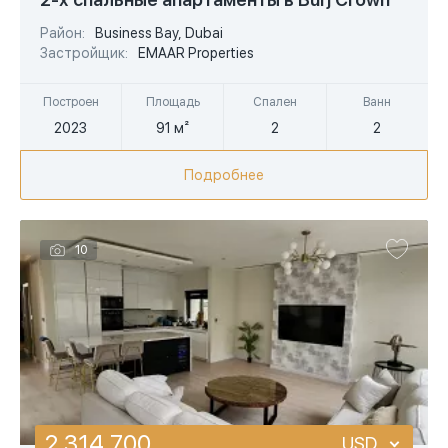
EUR
Район:
Business Bay, Dubai
Застройщик:
EMAAR Properties
AED
Построен
Площадь
Спален
Ванн
2023
91 м²
2
2
Подробнее
10
2 314 700
USD