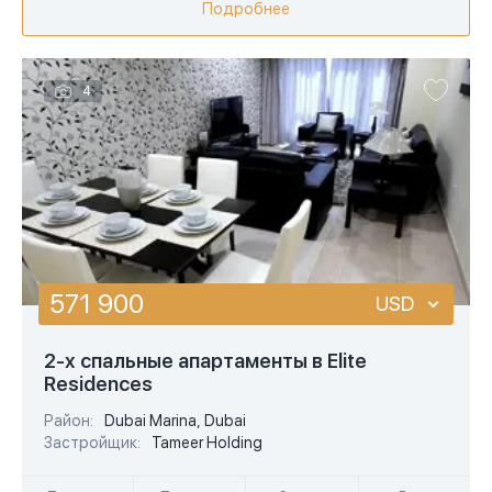
Подробнее
4
571 900
USD
USD
2-х спальные апартаменты в Elite
Residences
EUR
Район:
Dubai Marina, Dubai
AED
Застройщик:
Tameer Holding