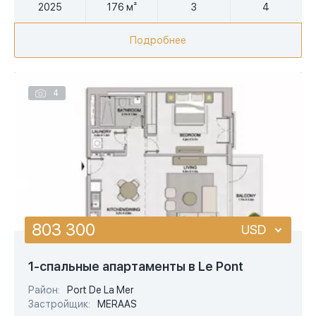
2025
176 м²
3
4
Подробнее
4
803 300
USD
USD
1-спальные апартаменты в Le Pont
EUR
Район:
Port De La Mer
Застройщик:
MERAAS
AED