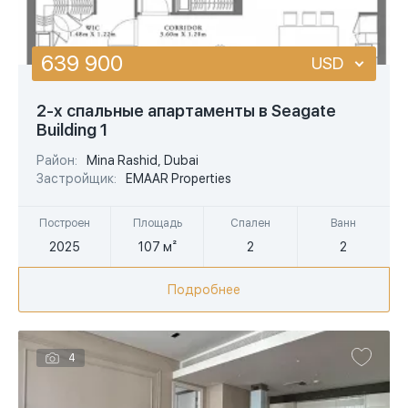
639 900
USD
USD
2-х спальные апартаменты в Seagate
Building 1
EUR
Район:
Mina Rashid, Dubai
AED
Застройщик:
EMAAR Properties
Построен
Площадь
Спален
Ванн
2025
107 м²
2
2
Подробнее
4