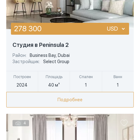
278 300
USD
USD
Студия в Peninsula 2
EUR
Район:
Business Bay, Dubai
Застройщик:
Select Group
AED
Построен
Площадь
Спален
Ванн
2024
40 м²
1
1
Подробнее
4