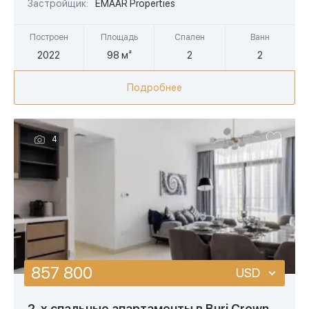
AED
Застройщик:
EMAAR Properties
Построен
Площадь
Спален
Ванн
2022
98 м²
2
2
Подробнее
4
857 800
USD
USD
2-х спальные апартаменты в Burj Crown