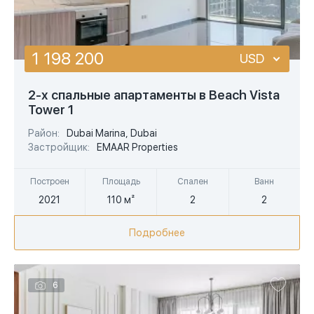
площадь больше
1 198 200
USD
USD
2-х спальные апартаменты в Beach Vista
Tower 1
EUR
Район:
Dubai Marina, Dubai
AED
Застройщик:
EMAAR Properties
Построен
Площадь
Спален
Ванн
2021
110 м²
2
2
Подробнее
6