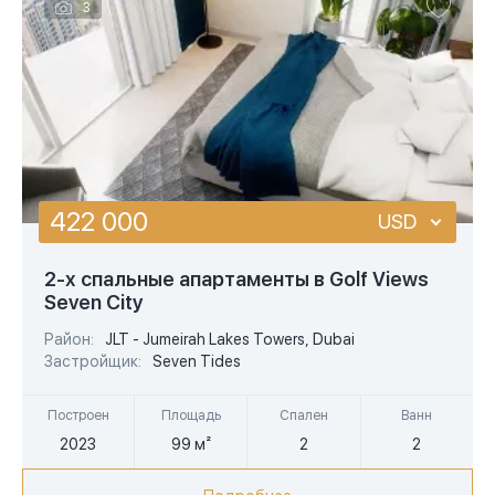
3
422 000
USD
USD
2-х спальные апартаменты в Golf Views
Seven City
EUR
Район:
JLT - Jumeirah Lakes Towers, Dubai
AED
Застройщик:
Seven Tides
Построен
Площадь
Спален
Ванн
2023
99 м²
2
2