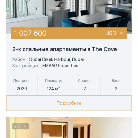
1 007 600
USD
USD
2-х спальные апартаменты в The Cove
EUR
Район:
Dubai Creek Harbour, Dubai
Застройщик:
EMAAR Properties
AED
Построен
Площадь
Спален
Ванн
2020
124 м²
2
2
Подробнее
7