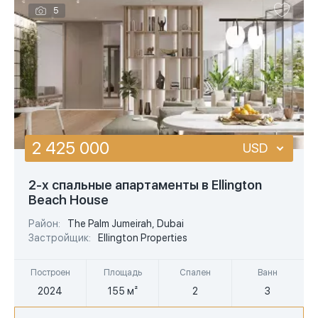
5
2 425 000
USD
USD
2-х спальные апартаменты в Ellington
Beach House
EUR
Район:
The Palm Jumeirah, Dubai
AED
Застройщик:
Ellington Properties
Построен
Площадь
Спален
Ванн
2024
155 м²
2
3