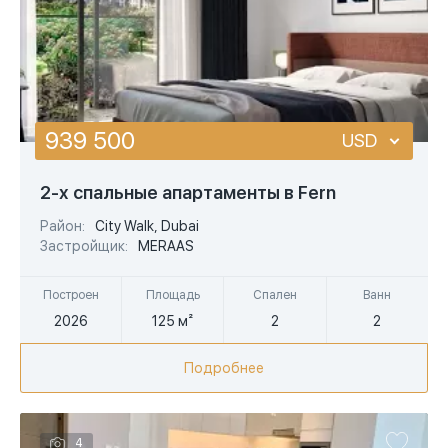
939 500
USD
USD
2-х спальные апартаменты в Fern
EUR
Район:
City Walk, Dubai
Застройщик:
MERAAS
AED
Построен
Площадь
Спален
Ванн
2026
125 м²
2
2
Подробнее
4