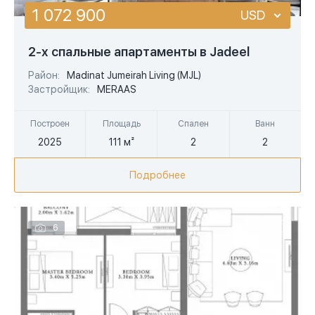
1 072 900
USD
USD
2-х спальные апартаменты в Jadeel
EUR
Район:
Madinat Jumeirah Living (MJL)
Застройщик:
MERAAS
AED
Построен
Площадь
Спален
Ванн
2025
111 м²
2
2
Подробнее
6