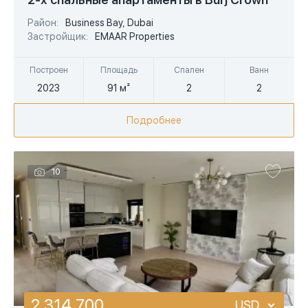
EUR
Район:
Business Bay, Dubai
Застройщик:
EMAAR Properties
AED
Построен
Площадь
Спален
Ванн
2023
91 м²
2
2
Подробнее
10
2 314 700
USD