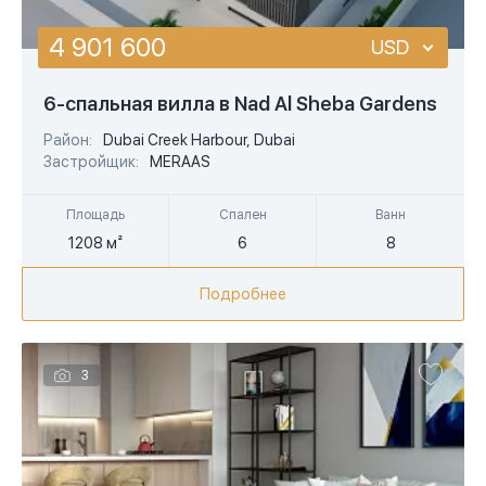
4 901 600
USD
USD
6-спальная вилла в Nad Al Sheba Gardens
EUR
Район:
Dubai Creek Harbour, Dubai
Застройщик:
MERAAS
AED
Площадь
Спален
Ванн
1208 м²
6
8
Подробнее
3