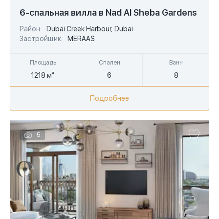
USD
6-спальная вилла в Nad Al Sheba Gardens
EUR
Район:
Dubai Creek Harbour, Dubai
Застройщик:
MERAAS
AED
Площадь
Спален
Ванн
1218 м²
6
8
Подробнее
5