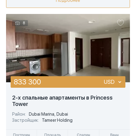
Подробнее
8
833 300
USD
USD
2-х спальные апартаменты в Princess
Tower
EUR
Район:
Dubai Marina, Dubai
AED
Застройщик:
Tameer Holding
Построен
Площадь
Спален
Ванн