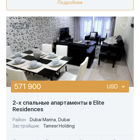
Подробнее
4
571 900
USD
USD
2-х спальные апартаменты в Elite
Residences
EUR
Район:
Dubai Marina, Dubai
AED
Застройщик:
Tameer Holding