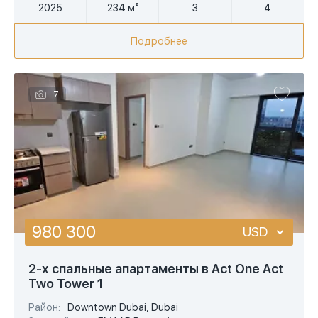
2025
234 м²
3
4
Подробнее
7
980 300
USD
USD
2-х спальные апартаменты в Act One Act
Two Tower 1
EUR
Район:
Downtown Dubai, Dubai