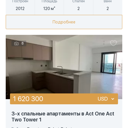
Построен
Площадь
Спален
Ванн
2012
120 м²
2
2
Подробнее
8
1 620 300
USD
USD
3-х спальные апартаменты в Act One Act
Two Tower 1
EUR