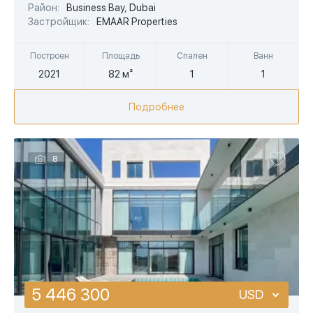
EUR
Район:
Business Bay, Dubai
Застройщик:
EMAAR Properties
AED
Построен
Площадь
Спален
Ванн
2021
82 м²
1
1
Подробнее
8
5 446 300
USD