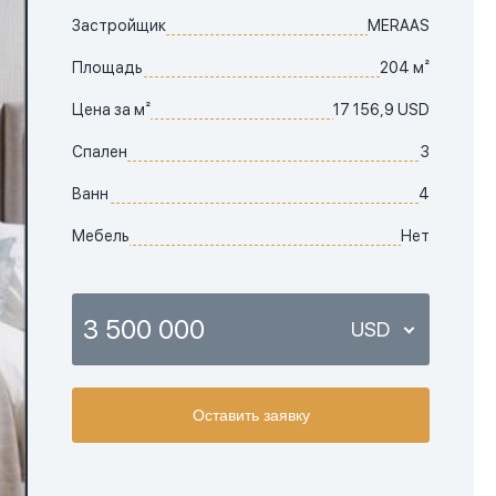
Застройщик
MERAAS
Площадь
204 м²
Цена за м²
17 156,9 USD
Спален
3
Ванн
4
Мебель
Нет
3 500 000
USD
USD
Оставить заявку
EUR
AED