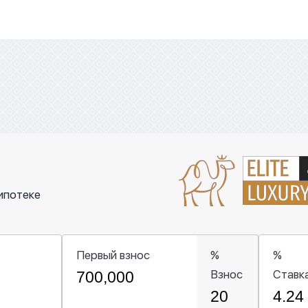
ипотеке
Первый взнос
%
%
Взнос
Ставк