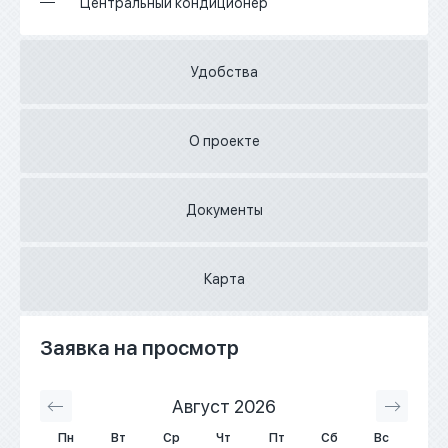
Центральный кондиционер
Удобства
О проекте
Документы
Карта
Заявка на просмотр
Август 2026
С
Пн
Вт
Ср
Чт
Пт
Сб
Вс