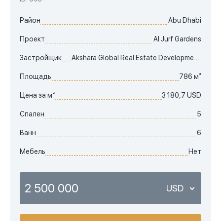
Район
Abu Dhabi
Проект
Al Jurf Gardens
Застройщик
Akshara Global Real Estate Development LCC
Площадь
786 м²
Цена за м²
3 180,7 USD
Спален
5
Ванн
6
Мебель
Нет
2 500 000
USD
USD