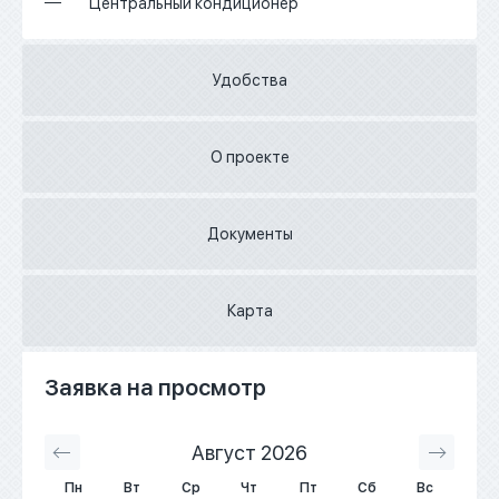
Центральный кондиционер
Удобства
О проекте
Документы
Карта
Заявка на просмотр
Август 2026
С
Пн
Вт
Ср
Чт
Пт
Сб
Вс