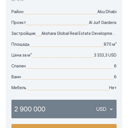
Район
Abu Dhabi
Проект
Al Jurf Gardens
Застройщик
Akshara Global Real Estate Development LCC
Площадь
870 м²
Цена за м²
3 333,3 USD
Спален
6
Ванн
6
Мебель
Нет
2 900 000
USD
USD