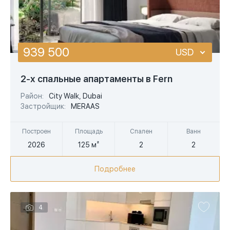
939 500
USD
USD
2-х спальные апартаменты в Fern
EUR
Район:
City Walk, Dubai
Застройщик:
MERAAS
AED
Построен
Площадь
Спален
Ванн
2026
125 м²
2
2
Подробнее
4