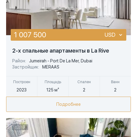
1 007 500
USD
USD
2-х спальные апартаменты в La Rive
EUR
Район:
Jumeirah - Port De La Mer, Dubai
Застройщик:
MERAAS
AED
Построен
Площадь
Спален
Ванн
2023
125 м²
2
2
Подробнее
3