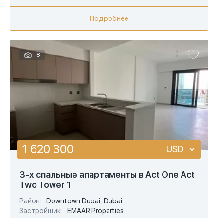
Подробнее
8
1 620 300
USD
USD
3-х спальные апартаменты в Act One Act
Two Tower 1
EUR
Район:
Downtown Dubai, Dubai
AED
Застройщик:
EMAAR Properties