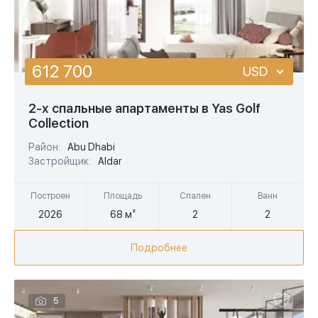
612 700
USD
USD
2-х спальные апартаменты в Yas Golf
Collection
EUR
Район:
Abu Dhabi
AED
Застройщик:
Aldar
Построен
Площадь
Спален
Ванн
2026
68 м²
2
2
Подробнее
5