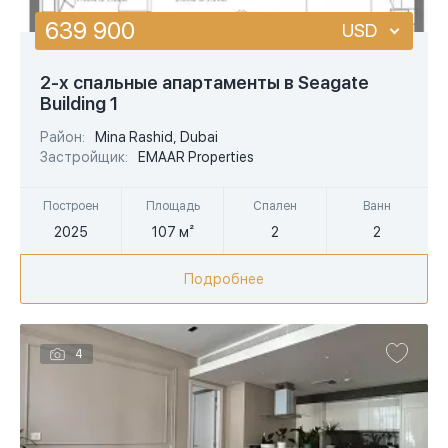
639 900
USD
USD
2-х спальные апартаменты в Seagate
Building 1
EUR
Район:
Mina Rashid, Dubai
AED
Застройщик:
EMAAR Properties
Построен
Площадь
Спален
Ванн
2025
107 м²
2
2
Подробнее
4