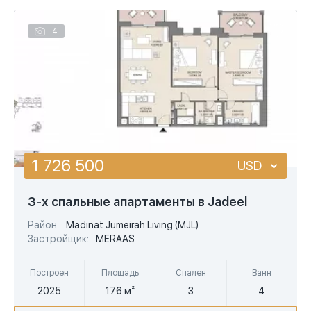
4
1 726 500
USD
USD
3-х спальные апартаменты в Jadeel
EUR
Район:
Madinat Jumeirah Living (MJL)
Застройщик:
MERAAS
AED
Построен
Площадь
Спален
Ванн
2025
176 м²
3
4