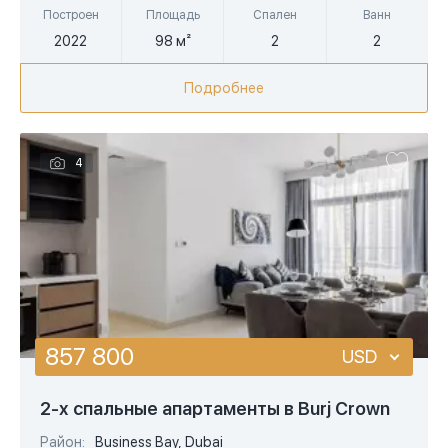
Построен
Площадь
Спален
Ванн
2022
98 м²
2
2
Подробнее
4
857 800
USD
USD
2-х спальные апартаменты в Burj Crown
EUR
Район:
Business Bay, Dubai