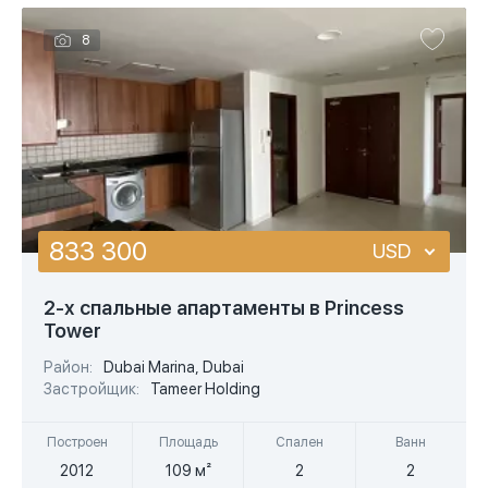
8
833 300
USD
USD
2-х спальные апартаменты в Princess
Tower
EUR
Район:
Dubai Marina, Dubai
AED
Застройщик:
Tameer Holding
Построен
Площадь
Спален
Ванн
2012
109 м²
2
2