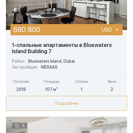
680 800
USD
USD
1-спальные апартаменты в Bluewaters
Island Building 7
EUR
Район:
Bluewaters Island, Dubai
AED
Застройщик:
MERAAS
Построен
Площадь
Спален
Ванн
2018
107 м²
1
2
Подробнее
5