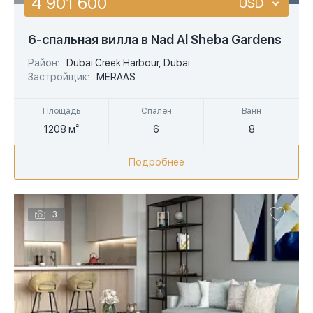
4 901 600
USD
USD
6-спальная вилла в Nad Al Sheba Gardens
EUR
Район:
Dubai Creek Harbour, Dubai
Застройщик:
MERAAS
AED
Площадь
Спален
Ванн
1208 м²
6
8
Подробнее
3