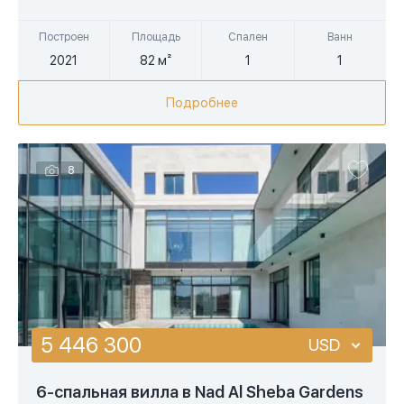
AED
Построен
Площадь
Спален
Ванн
2021
82 м²
1
1
Подробнее
8
5 446 300
USD
USD
6-спальная вилла в Nad Al Sheba Gardens