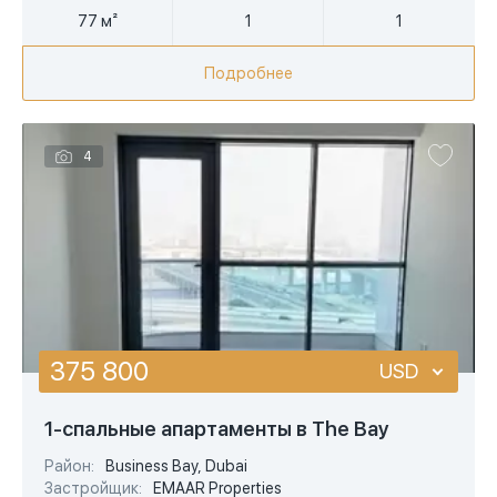
77 м²
1
1
Подробнее
4
375 800
USD
USD
1-спальные апартаменты в The Bay
EUR
Район:
Business Bay, Dubai
Застройщик:
EMAAR Properties