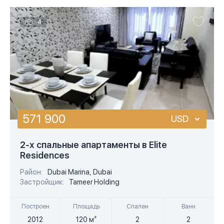
4
571 900
USD
USD
2-х спальные апартаменты в Elite
Residences
EUR
Район:
Dubai Marina, Dubai
AED
Застройщик:
Tameer Holding
Построен
Площадь
Спален
Ванн
2012
120 м²
2
2