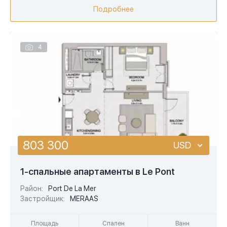
Подробнее
4
803 300
USD
USD
1-спальные апартаменты в Le Pont
EUR
Район:
Port De La Mer
Застройщик:
MERAAS
AED
Площадь
Спален
Ванн