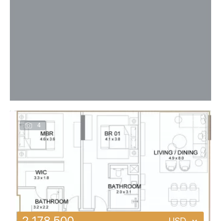
4
2 178 500
USD