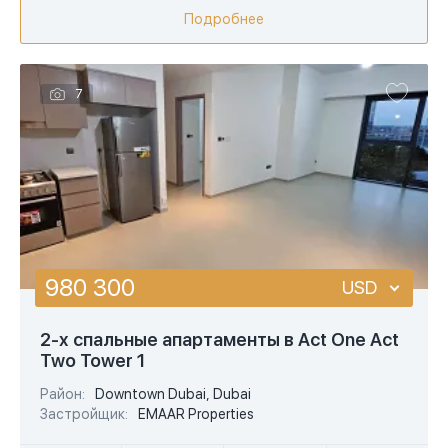
Подробнее
7
980 300
USD
USD
2-х спальные апартаменты в Act One Act
Two Tower 1
EUR
Район:
Downtown Dubai, Dubai
AED
Застройщик:
EMAAR Properties