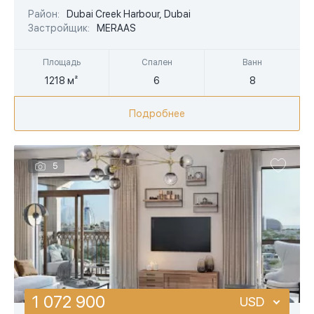
EUR
Район:
Dubai Creek Harbour, Dubai
Застройщик:
MERAAS
AED
Площадь
Спален
Ванн
1218 м²
6
8
Подробнее
5
1 072 900
USD