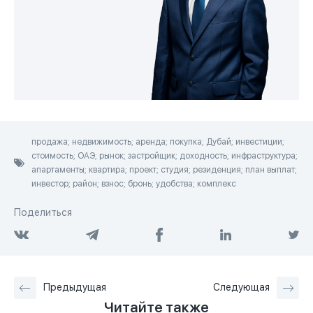
продажа; недвижимость; аренда; покупка; Дубай; инвестиции;
стоимость; ОАЭ; рынок; застройщик; доходность; инфраструктура;
апартаменты; квартира; проект; студия; резиденция; план выплат;
инвестор; район; взнос; бронь; удобства; комплекс
Поделиться
Предыдущая
Следующая
Читайте также