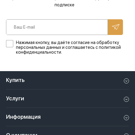
подписке
Нажимая кнопку, вы даёте согласие на обработку
персональных данных и соглашаетесь с политикой
конфиденциальности.
Купить
Квартиру в Дубае
Услуги
Дом в Дубае
Управление недвижимостью в Дубае, ОАЭ
Апартаменты в Дубае
Информация
Продать недвижимость в Дубае, ОАЭ
Лофт в Дубае
Видео
Сдать недвижимость в Дубае, ОАЭ