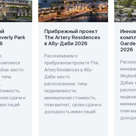
ый
Прибрежный проект
Инно
verly Park
The Artery Residences
компл
6
в Абу-Даби 2026
Garde
2026
о
Рассказываем о
Расска
комплексе
прибрежном проекте The
иннова
Дубае: место
Artery Residences в Абу-
Weybrid
 типы
Даби: место
Дубае:
,
расположения, типы
распол
тоимость,
недвижимости,
недвиж
роки сдачи и
минимальная стоимость,
минима
нвестиций
план выплат, сроки сдачи и
план вы
доходность инвестиций
доходн