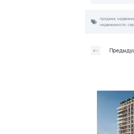
продажа; недвижимо
недвижимости; серт
Предыду