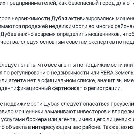
их предпринимателей, как безопасный город для от
оре недвижимости Дубая активизировались мошенн
маются продажей недвижимости во многих районах 
Дубае важно вовремя определить мошенников, чтоб
чества, следуя основным советам экспертов по не
едует знать, что все агенты по недвижимости или
я по регулированию недвижимости или RERA Земельн
или агента нет в официальном списке, значит вы им
идентификационный сертификат о регистрации.
 недвижимости Дубая следует опасаться преувели
авило мошенники заманивают инвесторов и владель
 услугами брокера или агента, имеющего лицензию 
о объекта в интересующем вас районе. Также, во 