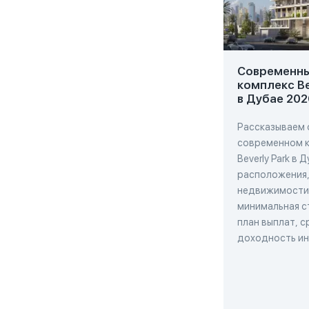
Современн
комплекс Be
в Дубае 202
Рассказываем 
современном 
Beverly Park в 
расположения,
недвижимости
минимальная с
план выплат, с
доходность и