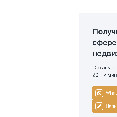
Получ
сфере
недви
Оставьте 
20-ти ми
What
Напи