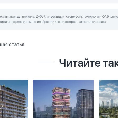
сть; аренда; покупка; Дубай; инвестиции; стоимость; технологии; ОАЭ; рыно
ификат; сделка; компания; брокер; агент; контракт; агентство; оплата
щая
статья
Читайте та